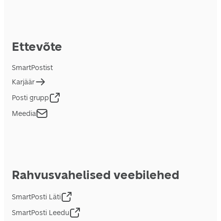
Ettevõte
SmartPostist
Karjäär
Posti grupp
Meedia
Rahvusvahelised veebilehed
SmartPosti Läti
SmartPosti Leedu