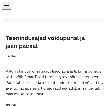
Teenindusajad võidupühal ja
jaanipäeval
8.6.2026
Palun planeeri oma saadetised aegsasti, kuna pühade 
tõttu võib SmartPosti tarneaeg tavapärasest erineda. 
Pane tähele ka seda, et kaubanduskeskused võivad olla 
avatud tavapärasest erinevatel aegadel, mis mõjutab ka 
pakkide kättesaamist.
22.06