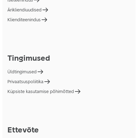
Iseteenindus
Ärikliendiuudised
Klienditeenindus
Tingimused
Üldtingimused
Privaatsuspoliitika
Küpsiste kasutamise põhimõtted
Ettevõte