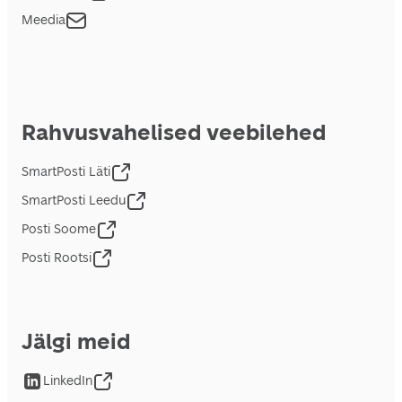
Meedia
Rahvusvahelised veebilehed
SmartPosti Läti
SmartPosti Leedu
Posti Soome
Posti Rootsi
Jälgi meid
LinkedIn