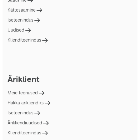
Saatmine
Kättesaamine
Iseteenindus
Uudised
Klienditeenindus
Äriklient
Meie teenused
Hakka ärikliendiks
Iseteenindus
Ärikliendiuudised
Klienditeenindus