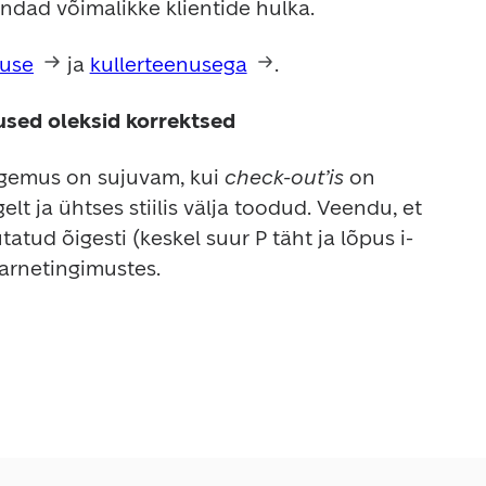
dad võimalikke klientide hulka.
use
 ja 
kullerteenusega
.
lused oleksid korrektsed
ogemus on sujuvam, kui 
check-out’is
 on 
elt ja ühtses stiilis välja toodud. Veendu, et 
tatud õigesti (keskel suur P täht ja lõpus i-
 tarnetingimustes.