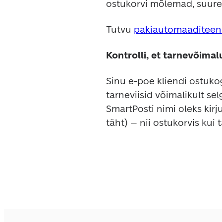
ostukorvi mõlemad, suuren
Tutvu 
pakiautomaaditeen
Kontrolli, et tarnevõima
Sinu e-poe kliendi ostuk
tarneviisid võimalikult selg
SmartPosti nimi oleks kirju
täht) – nii ostukorvis kui