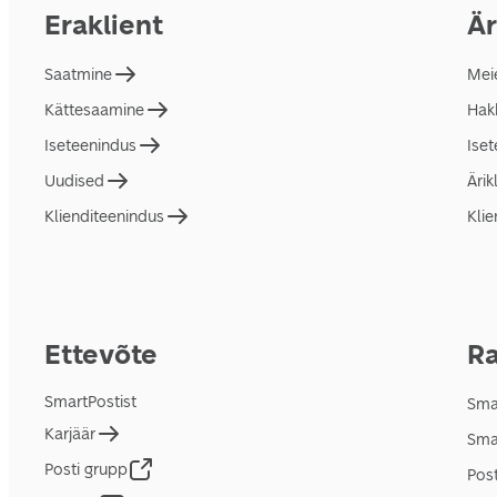
Eraklient
Är
Saatmine
Mei
Kättesaamine
Hakk
Iseteenindus
Ise
Uudised
Ärik
Klienditeenindus
Klie
Ettevõte
Ra
SmartPostist
Smar
Karjäär
Sma
Posti grupp
Pos