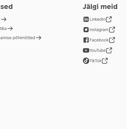
used
Jälgi meid
d
LinkedIn
tika
Instagram
tamise põhimõtted
Facebook
YouTube
TikTok