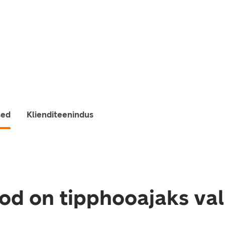
sed
Klienditeenindus
ood on tipphooajaks va