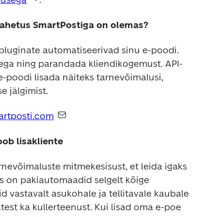
hetus SmartPostiga on olemas?
 pluginate automatiseerivad sinu e-poodi. 
aega ning parandada kliendikogemust. API-
e-poodi lisada näiteks tarnevõimalusi, 
 jälgimist.
rtposti.com
ob lisakliente
nevõimaluste mitmekesisust, et leida igaks 
is on pakiautomaadid selgelt kõige 
d vastavalt asukohale ja tellitavale kaubale 
atest ka kullerteenust. Kui lisad oma e-poe 