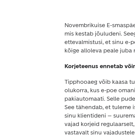
Novembrikuise E-smaspäev
mis kestab jõuludeni. See
ettevalmistusi, et sinu e-
kõige alloleva peale jub
Korjeteenus ennetab või
Tipphooaeg võib kaasa tu
olukorra, kus e-poe omanik
pakiautomaati. Selle pudel
See tähendab, et tuleme ise
sinu klientideni – suurema
vajad korjeid regulaarselt
vastavalt sinu vajadustele