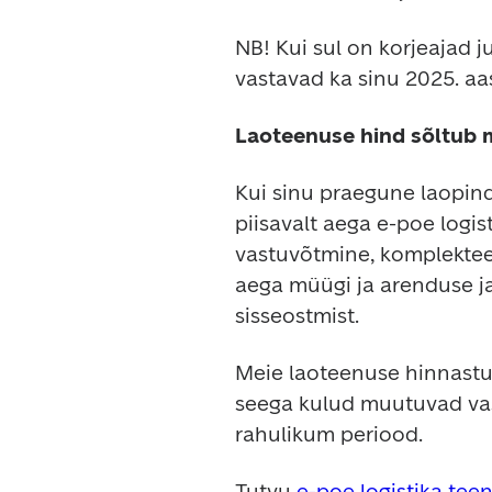
NB! Kui sul on korjeajad j
vastavad ka sinu 2025. aa
Laoteenuse hind sõltub
Kui sinu praegune laopind 
piisavalt aega e-poe logis
vastuvõtmine, komplekteeri
aega müügi ja arenduse ja
sisseostmist.
Meie laoteenuse hinnastus
seega kulud muutuvad vast
rahulikum periood.
Tutvu 
e-poe logistika tee