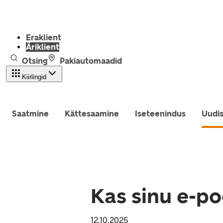
Eraklient
Äriklient
Otsing
Pakiautomaadid
Kiirlingid
Saatmine
Kättesaamine
Iseteenindus
Uudi
Kas sinu e-p
12.10.2025