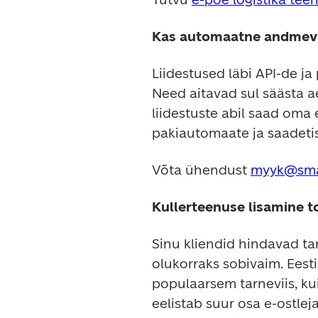
Kas automaatne andmeva
Liidestused läbi API-de ja
Need aitavad sul säästa 
liidestuste abil saad oma 
pakiautomaate ja saadetise
Võta ühendust 
myyk@sma
Kullerteenuse lisamine to
Sinu kliendid hindavad tar
olukorraks sobivaim. Eest
populaarsem tarneviis, kui
eelistab suur osa e-ostlej