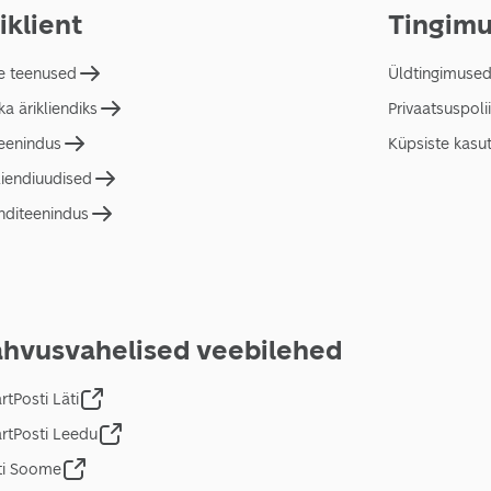
iklient
Tingim
e teenused
Üldtingimuse
a ärikliendiks
Privaatsuspolii
teenindus
Küpsiste kasu
liendiuudised
nditeenindus
hvusvahelised veebilehed
tPosti Läti
rtPosti Leedu
ti Soome