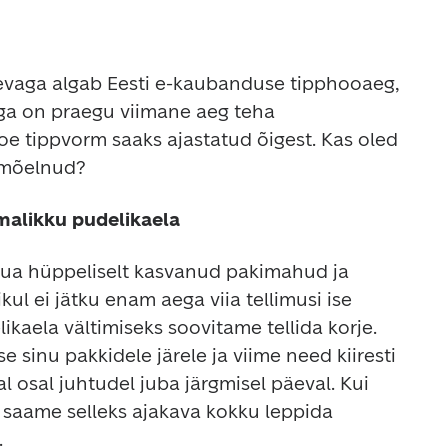
aga algab Eesti e-kaubanduse tipphooaeg, 
ga on praegu viimane aeg teha 
poe tippvorm saaks ajastatud õigest. Kas oled 
a mõelnud?
malikku pudelikaela
ua hüppeliselt kasvanud pakimahud ja 
ul ei jätku enam aega viia tellimusi ise 
ikaela vältimiseks soovitame tellida korje. 
 sinu pakkidele järele ja viime need kiiresti 
l osal juhtudel juba järgmisel päeval. Kui 
, saame selleks ajakava kokku leppida 
.