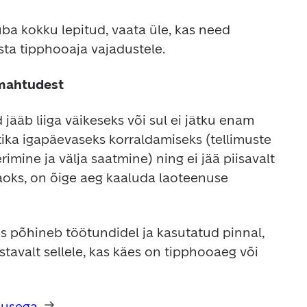
uba kokku lepitud, vaata üle, kas need 
sta tipphooaja vajadustele.
 mahtudest
jääb liiga väikeseks või sul ei jätku enam 
tika igapäevaseks korraldamiseks (tellimuste 
mine ja välja saatmine) ning ei jää piisavalt 
oks, on õige aeg kaaluda laoteenuse 
 põhineb töötundidel ja kasutatud pinnal, 
avalt sellele, kas käes on tipphooaeg või 
nusega
.