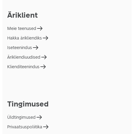
Äriklient
Meie teenused
Hakka ärikliendiks
Iseteenindus
Ärikliendiuudised
Klienditeenindus
Tingimused
Üldtingimused
Privaatsuspoliitika