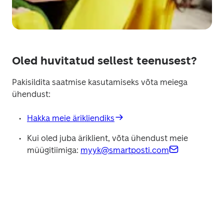
Oled huvitatud sellest teenusest?
Pakisildita saatmise kasutamiseks võta meiega 
ühendust: 
Hakka meie ärikliendiks
Kui oled juba äriklient, võta ühendust meie 
müügitiimiga: 
myyk@smartposti.com