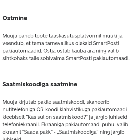
Ostmine
Müüja paneb toote taaskasutusplatvormil müüki ja 
veendub, et tema tarnevalikus oleksid SmartPosti 
pakiautomaadid. Ostja ostab kauba ära ning valib 
sihtkohaks talle sobivaima SmartPosti pakiautomaadi.
Saatmiskoodiga saatmine
Müüja kirjutab pakile saatmiskoodi, skaneerib 
nutitelefoniga QR-koodi klahvistikuga pakiautomaadi 
kleebiselt ”Kas sul on saatmiskood?“ ja järgib juhiseid 
telefoniekraanil. Ekraaniga pakiautomaadi puhul valib 
ekraanil “Saada pakk” - „Saatmiskoodiga“ ning järgib 
juhiseid.