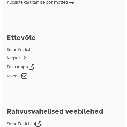
Küpsiste kasutamise põhimõtted
Ettevõte
SmartPostist
Karjäär
Posti grupp
Meedia
Rahvusvahelised veebilehed
SmartPosti Läti