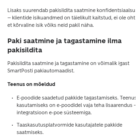
Lisaks suurendab pakisildita saatmine konfidentsiaalsust
– klientide isikuandmed on täielikult kaitstud, ei ole ohtu,
et kõrvaline isik võiks neid pakil näha.   
Paki saatmine ja tagastamine ilma
pakisildita
Pakisildita saatmine ja tagastamine on võimalik igast 
SmartPosti pakiautomaadist. 
Teenus on mõeldud
E-poodide saadetud pakkide tagastamiseks. 
Teenuse
kasutamiseks on e-poodidel vaja teha lisaarendus – 
integratsioon e-poe süsteemiga.
Taaskasutusplatvormide kasutajatele pakkide 
saatmiseks. 