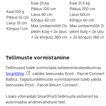
Kaal 25 kg

Kaal 31.5 kg

Pikkus 100 cm

Pikkus 200 cm

Kaal 100 g

Laius 60 cm

Laius 60cm

Pikkus 15 cm

Kõrgus 60 cm

Kõrgus 60 cm

Laius 15 cm

Max ümbermõõt (1x 
Max ümbermõõt (1x 
Kõrgus 1 cm
pikim külg + 2x laius 
pikim külg + 2x laius 
+ 2x kõrgus) 360 cm
+ 2x kõrgus) 360 cm
Tellimuste vormistamine
Tellimused tuleb vormistada iseteeninduskeskkonnas 
SmartShip
, valides teenuseks Posti - Parcel Connect 
Baltics. Tagastustellimuste vormistamisel tuleb valida 
teenuseks Posti - Parcel Return Connect.  
Lisaks võimaldab SmartPosti tellimuste esitamist ka 
automaatse andmevahetuse teel.