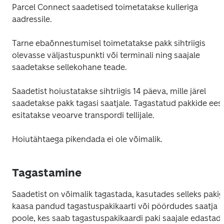
Parcel Connect saadetised toimetatakse kulleriga 
aadressile.
Tarne ebaõnnestumisel toimetatakse pakk sihtriigis 
olevasse väljastuspunkti või terminali ning saajale 
saadetakse sellekohane teade.
Saadetist hoiustatakse sihtriigis 14 päeva, mille järel 
saadetakse pakk tagasi saatjale. Tagastatud pakkide eest
esitatakse veoarve transpordi tellijale.
Hoiutähtaega pikendada ei ole võimalik.
Tagastamine
Saadetist on võimalik tagastada, kasutades selleks pakig
kaasa pandud tagastuspakikaarti või pöördudes saatja 
poole, kes saab tagastuspakikaardi paki saajale edastada