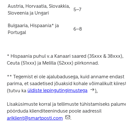
Austria, Horvaatia, Slovakkia, 
5–7
Sloveenia ja Ungari
Bulgaaria, Hispaania* ja 
6–8
Portugal
* Hispaania puhul v.a Kanaari saared (35xxx & 38xxx), 
Ceuta (51xxx) ja Melilla (52xxx) piirkonnad.
** 
Tegemist ei ole ajalubadusega, kuid anname endast 
parima, et saadetised jõuaksid kohale võimalikult kiiresti 
(tutvu ka 
üldiste lepingutingimustega
).
Lisaküsimuste korral ja tellimuste tühistamiseks palume 
pöörduda klienditeeninduse poole aadressil 
ariklient@smartposti.com
.