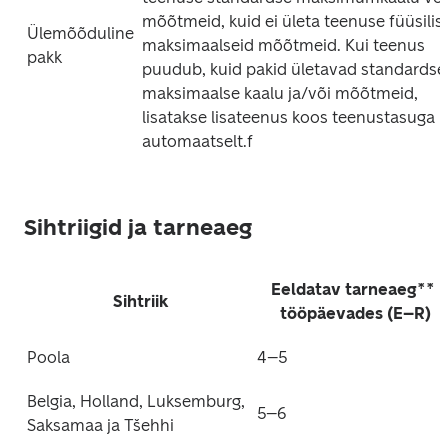
mõõtmeid, kuid ei ületa teenuse füüsilisi 
Ülemõõduline 
maksimaalseid mõõtmeid. Kui teenus 
pakk
puudub, kuid pakid ületavad standardse 
maksimaalse kaalu ja/või mõõtmeid, 
lisatakse lisateenus koos teenustasuga 
automaatselt.f
Sihtriigid ja tarneaeg
Eeldatav tarneaeg** 
Sihtriik
tööpäevades (E–R)
Poola
4–5
Belgia, Holland, Luksemburg, 
5–6
Saksamaa ja Tšehhi