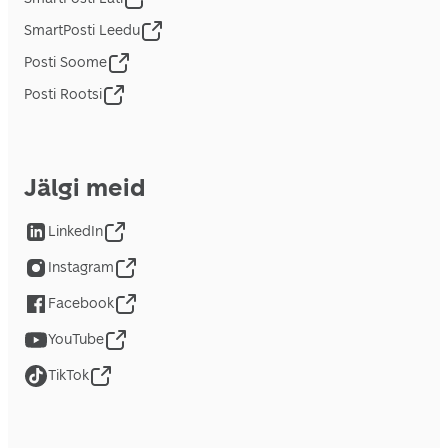
SmartPosti Leedu
Posti Soome
Posti Rootsi
Jälgi meid
LinkedIn
Instagram
Facebook
YouTube
TikTok