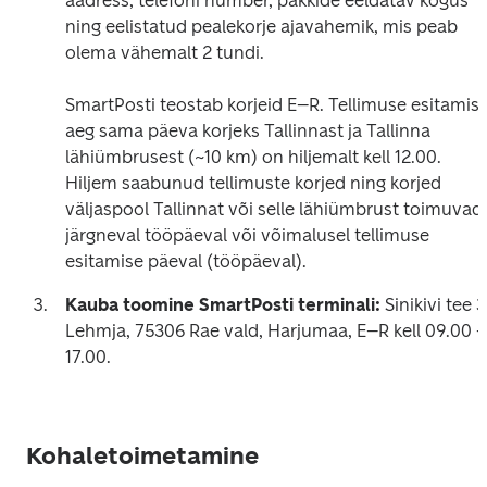
aadress, telefoni number, pakkide eeldatav kogus 
ning eelistatud pealekorje ajavahemik, mis peab 
olema vähemalt 2 tundi.

SmartPosti teostab korjeid E–R. Tellimuse esitamise
aeg sama päeva korjeks Tallinnast ja Tallinna 
lähiümbrusest (~10 km) on hiljemalt kell 12.00. 
Hiljem saabunud tellimuste korjed ning korjed 
väljaspool Tallinnat või selle lähiümbrust toimuvad 
järgneval tööpäeval või võimalusel tellimuse 
esitamise päeval (tööpäeval). 
Kauba toomine SmartPosti terminali: 
Sinikivi tee 3,
Lehmja, 75306 Rae vald, Harjumaa, E–R kell 09.00 –
17.00.  
Kohaletoimetamine