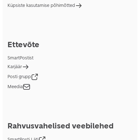
Küpsiste kasutamise põhimõtted
Ettevõte
SmartPostist
Karjäär
Posti grupp
Meedia
Rahvusvahelised veebilehed
SmartPosti Läti