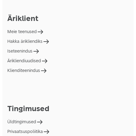
Äriklient
Meie teenused
Hakka ärikliendiks
Iseteenindus
Ärikliendiuudised
Klienditeenindus
Tingimused
Üldtingimused
Privaatsuspoliitika