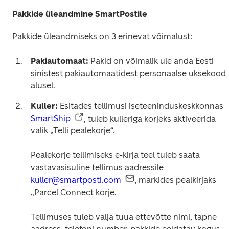
Pakkide üleandmine SmartPostile
Pakkide üleandmiseks on 3 erinevat võimalust:
Pakiautomaat:
 Pakid on võimalik üle anda Eesti 
sinistest pakiautomaatidest personaalse uksekoodi 
Kuller:
 Esitades tellimusi iseteeninduskeskkonnas 
SmartShip
, tuleb kulleriga korjeks aktiveerida 
valik „Telli pealekorje“.

Pealekorje tellimiseks e-kirja teel tuleb saata 
vastavasisuline tellimus aadressile 
kuller@smartposti.com
, märkides pealkirjaks 
„Parcel Connect korje.

Tellimuses tuleb välja tuua ettevõtte nimi, täpne 