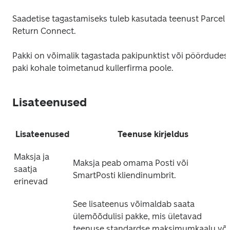
Saadetise tagastamiseks tuleb kasutada teenust Parcel 
Return Connect.
Pakki on võimalik tagastada pakipunktist või pöördudes 
paki kohale toimetanud kullerfirma poole.
Lisateenused
Lisateenused
Teenuse kirjeldus
Maksja ja 
Maksja peab omama Posti või 
saatja 
SmartPosti kliendinumbrit.
erinevad
See lisateenus võimaldab saata 
ülemõõdulisi pakke, mis ületavad 
teenuse standardse maksimumkaalu või 