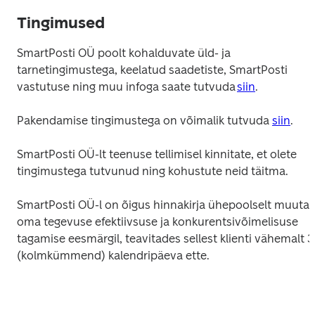
Tingimused
SmartPosti OÜ poolt kohalduvate üld- ja 
tarnetingimustega, keelatud saadetiste, SmartPosti 
vastutuse ning muu infoga saate tutvuda 
siin
.
Pakendamise tingimustega on võimalik tutvuda 
siin
. 
SmartPosti OÜ-lt teenuse tellimisel kinnitate, et olete 
tingimustega tutvunud ning kohustute neid täitma.
SmartPosti OÜ-l on õigus hinnakirja ühepoolselt muuta 
oma tegevuse efektiivsuse ja konkurentsivõimelisuse 
tagamise eesmärgil, teavitades sellest klienti vähemalt 3
(kolmkümmend) kalendripäeva ette.