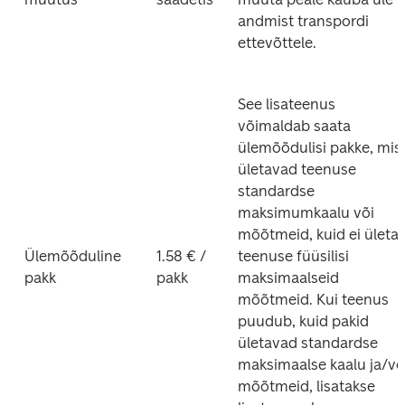
andmist transpordi 
ettevõttele.
See lisateenus 
võimaldab saata 
ülemõõdulisi pakke, mis 
ületavad teenuse 
standardse 
maksimumkaalu või 
mõõtmeid, kuid ei ületa 
Ülemõõduline 
1.58 € / 
teenuse füüsilisi 
pakk
pakk
maksimaalseid 
mõõtmeid. Kui teenus 
puudub, kuid pakid 
ületavad standardse 
maksimaalse kaalu ja/või
mõõtmeid, lisatakse 