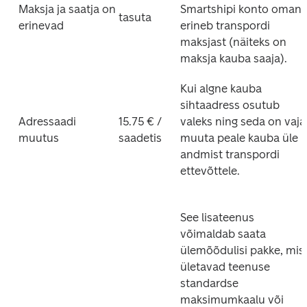
Maksja ja saatja on 
Smartshipi konto omanik
tasuta
erinevad
erineb transpordi 
maksjast (näiteks on 
maksja kauba saaja).
Kui algne kauba 
sihtaadress osutub 
Adressaadi 
15.75 € / 
valeks ning seda on vaja 
muutus
saadetis
muuta peale kauba üle 
andmist transpordi 
ettevõttele.
See lisateenus 
võimaldab saata 
ülemõõdulisi pakke, mis 
ületavad teenuse 
standardse 
maksimumkaalu või 