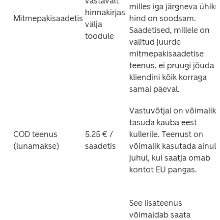
vastavalt 
milles iga järgneva ühiku 
hinnakirjas 
Mitmepakisaadetis
hind on soodsam. 
välja 
Saadetised, millele on 
toodule
valitud juurde 
mitmepakisaadetise 
teenus, ei pruugi jõuda 
kliendini kõik korraga 
samal päeval. 
Vastuvõtjal on võimalik 
tasuda kauba eest 
COD teenus 
5.25 € / 
kullerile. Teenust on 
(lunamakse)
saadetis
võimalik kasutada ainult 
juhul, kui saatja omab 
kontot EU pangas.
See lisateenus 
võimaldab saata 