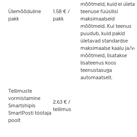
mõõtmeid, kuid ei ületa 
Ülemõõduline 
1.58 € / 
teenuse füüsilisi 
pakk
pakk
maksimaalseid 
mõõtmeid. Kui teenus 
puudub, kuid pakid 
ületavad standardse 
maksimaalse kaalu ja/või
mõõtmeid, lisatakse 
lisateenus koos 
teenustasuga 
automaatselt.
Tellimuste 
vormistamine 
2.63 € / 
Smartshipis 
tellimus
SmartPosti töötaja 
poolt