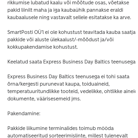
rikkumise lubatud kaalu või mõõtude osas, võetakse 
pakid liinilt maha ja iga kaubaühik pannakse eraldi 
kaubaalusele ning vastavalt sellele esitatakse ka arve.
SmartPosti OÜ’l ei ole kohustust teavitada kauba saatjat 
pakkide või aluste ülekaalust/-mõõdust ja/või 
kokkupakendamise kohustust.
Keelatud saata Express Business Day Baltics teenusega:
Express Business Day Baltics teenusega ei tohi saata 
õrna/kergesti purunevat kaupa, toiduaineid, 
temperatuuritundlikke tooteid, vedelikke, ohtlikke aineid,
dokumente, väärisesemeid jms.
Pakendamine:
Pakkide liikumine terminalides toimub mööda 
automatiseeritud sorteerimislinte, millest tulenevalt 