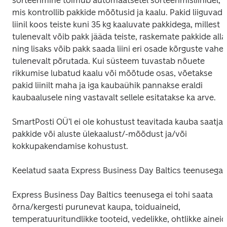
sorteerimine toimub automaatsetel sorteerimisliinidel, 
mis kontrollib pakkide mõõtusid ja kaalu. Pakid liiguvad 
liinil koos teiste kuni 35 kg kaaluvate pakkidega, millest 
tulenevalt võib pakk jääda teiste, raskemate pakkide alla 
ning lisaks võib pakk saada liini eri osade kõrguste vahest
tulenevalt põrutada. Kui süsteem tuvastab nõuete 
rikkumise lubatud kaalu või mõõtude osas, võetakse 
pakid liinilt maha ja iga kaubaühik pannakse eraldi 
kaubaalusele ning vastavalt sellele esitatakse ka arve.
SmartPosti OÜ’l ei ole kohustust teavitada kauba saatjat 
pakkide või aluste ülekaalust/-mõõdust ja/või 
kokkupakendamise kohustust.
Keelatud saata Express Business Day Baltics teenusega:
Express Business Day Baltics teenusega ei tohi saata 
õrna/kergesti purunevat kaupa, toiduaineid, 
temperatuuritundlikke tooteid, vedelikke, ohtlikke aineid,