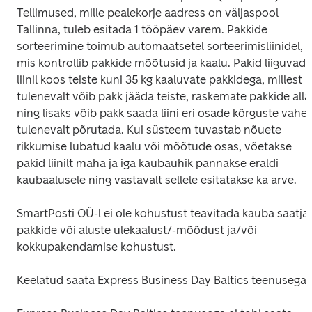
Tellimused, mille pealekorje aadress on väljaspool 
Tallinna, tuleb esitada 1 tööpäev varem. Pakkide 
sorteerimine toimub automaatsetel sorteerimisliinidel, 
mis kontrollib pakkide mõõtusid ja kaalu. Pakid liiguvad 
liinil koos teiste kuni 35 kg kaaluvate pakkidega, millest 
tulenevalt võib pakk jääda teiste, raskemate pakkide alla 
ning lisaks võib pakk saada liini eri osade kõrguste vahest
tulenevalt põrutada. Kui süsteem tuvastab nõuete 
rikkumise lubatud kaalu või mõõtude osas, võetakse 
pakid liinilt maha ja iga kaubaühik pannakse eraldi 
kaubaalusele ning vastavalt sellele esitatakse ka arve.
SmartPosti OÜ-l ei ole kohustust teavitada kauba saatjat
pakkide või aluste ülekaalust/-mõõdust ja/või 
kokkupakendamise kohustust.
Keelatud saata Express Business Day Baltics teenusega: