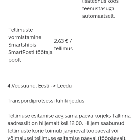
lisateenus koos 
teenustasuga 
automaatselt.
Tellimuste 
vormistamine 
2.63 € / 
Smartshipis 
tellimus
SmartPosti töötaja 
poolt
4.Veosuund: Eesti -> Leedu
Transpordiprotsessi lühikirjeldus:
Tellimuse esitamise aeg sama päeva korjeks Tallinna 
aadressilt on hiljemalt kell 12.00. Hiljem saabunud 
tellimuste korje toimub järgneval tööpäeval või 
võimalusel tellimuse esitamise päeval (tööpäeval). 