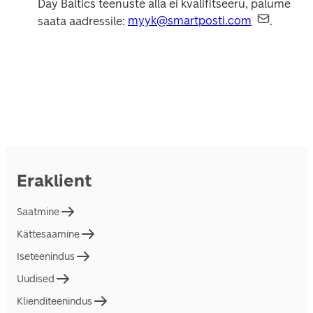
Day Baltics teenuste alla ei kvalifitseeru, palume 
saata aadressile: 
myyk@smartposti.com
.
Eraklient
Saatmine
Kättesaamine
Iseteenindus
Uudised
Klienditeenindus