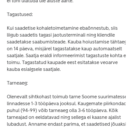
ei tohi ulatuda üle aluste äärte.
Tagastused:
Kui saadetise kohaletoimetamine ebaõnnestub, siis 
liigub saadetis tagasi jaotusterminali ning kliendile 
saadetakse saabumisteade. Kauba hoiustamise tähtaeg 
on 14 päeva, misjärel tagastatakse kaup automaatselt 
saatjale. Saatja eraldi informeerimist tagastuste kohta ei 
toimu. Tagastatud kaupade eest esitatakse veoarve 
kauba esialgsele saatjale.
Tarneaeg:
Olenevalt sihtkohast toimub tarne Soome suurimatesse 
linnadesse 1-3 tööpäeva jooksul. Kaugemate piirkondade
puhul (94-99) võib tarneaeg olla 3-6 tööpäeva. Kõik 
tarneajad on eeldatavad ning sellega ei kaasne ajalist 
lubadust. Anname endast parima, et saadetised jõuaksid