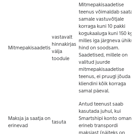
Mitmepakisaadetise 
teenus võimaldab saata 
samale vastuvõtjale 
korraga kuni 10 pakki 
kogukaaluga kuni 150 kg, 
vastavalt 
milles iga järgneva ühiku 
hinnakirjas 
Mitmepakisaadetis
hind on soodsam. 
välja 
Saadetised, millele on 
toodule
valitud juurde 
mitmepakisaadetise 
teenus, ei pruugi jõuda 
kliendini kõik korraga 
samal päeval. 
Antud teenust saab 
kasutada juhul, kui 
Maksja ja saatja on 
Smartshipi konto omanik
tasuta
erinevad
erineb transpordi 
maksjast (näiteks on 