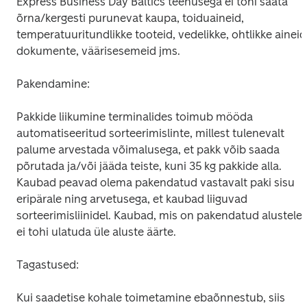
Express Business Day Baltics teenusega ei tohi saata 
õrna/kergesti purunevat kaupa, toiduaineid, 
temperatuuritundlikke tooteid, vedelikke, ohtlikke aineid,
dokumente, väärisesemeid jms.
Pakendamine:
Pakkide liikumine terminalides toimub mööda 
automatiseeritud sorteerimislinte, millest tulenevalt 
palume arvestada võimalusega, et pakk võib saada 
põrutada ja/või jääda teiste, kuni 35 kg pakkide alla. 
Kaubad peavad olema pakendatud vastavalt paki sisu 
eripärale ning arvetusega, et kaubad liiguvad 
sorteerimisliinidel. Kaubad, mis on pakendatud alustele, 
ei tohi ulatuda üle aluste äärte.
Tagastused:
Kui saadetise kohale toimetamine ebaõnnestub, siis 