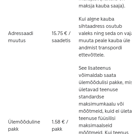
maksja kauba saaja).
Kui algne kauba 
sihtaadress osutub 
Adressaadi 
15.75 € / 
valeks ning seda on vaja 
muutus
saadetis
muuta peale kauba üle 
andmist transpordi 
ettevõttele.
See lisateenus 
võimaldab saata 
ülemõõdulisi pakke, mis 
ületavad teenuse 
standardse 
maksimumkaalu või 
mõõtmeid, kuid ei ületa 
teenuse füüsilisi 
Ülemõõduline 
1.58 € / 
maksimaalseid 
pakk
pakk
mõõtmeid. Kui teenus 