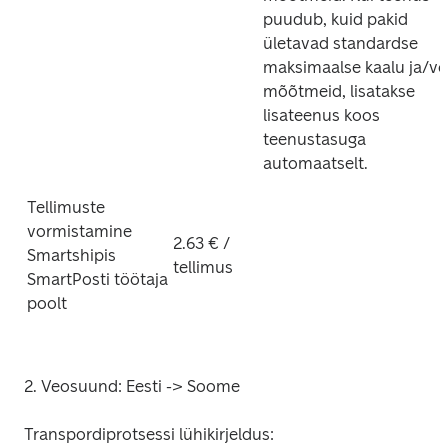
puudub, kuid pakid 
ületavad standardse 
maksimaalse kaalu ja/või
mõõtmeid, lisatakse 
lisateenus koos 
teenustasuga 
automaatselt.
Tellimuste 
vormistamine 
2.63 € / 
Smartshipis 
tellimus
SmartPosti töötaja 
poolt
2. Veosuund: Eesti -> Soome
Transpordiprotsessi lühikirjeldus: