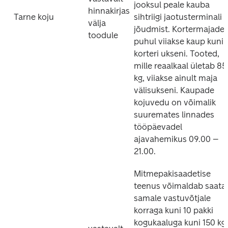
jooksul peale kauba 
hinnakirjas 
Tarne koju
sihtriigi jaotusterminali 
välja 
jõudmist. Kortermajade 
toodule
puhul viiakse kaup kuni 
korteri ukseni. Tooted, 
mille reaalkaal ületab 85 
kg, viiakse ainult maja 
välisukseni. Kaupade 
kojuvedu on võimalik 
suuremates linnades 
tööpäevadel 
ajavahemikus 09.00 – 
21.00.
Mitmepakisaadetise 
teenus võimaldab saata 
samale vastuvõtjale 
korraga kuni 10 pakki 
kogukaaluga kuni 150 kg, 