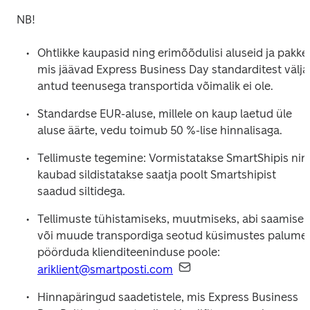
NB!
Ohtlikke kaupasid ning erimõõdulisi aluseid ja pakke,
mis jäävad Express Business Day standarditest välja,
antud teenusega transportida võimalik ei ole.
Standardse EUR-aluse, millele on kaup laetud üle 
aluse äärte, vedu toimub 50 %-lise hinnalisaga.
Tellimuste tegemine: Vormistatakse SmartShipis ning
kaubad sildistatakse saatja poolt Smartshipist 
saadud siltidega.
Tellimuste tühistamiseks, muutmiseks, abi saamiseks
või muude transpordiga seotud küsimustes palume 
pöörduda klienditeeninduse poole: 
ariklient@smartposti.com
Hinnapäringud saadetistele, mis Express Business 