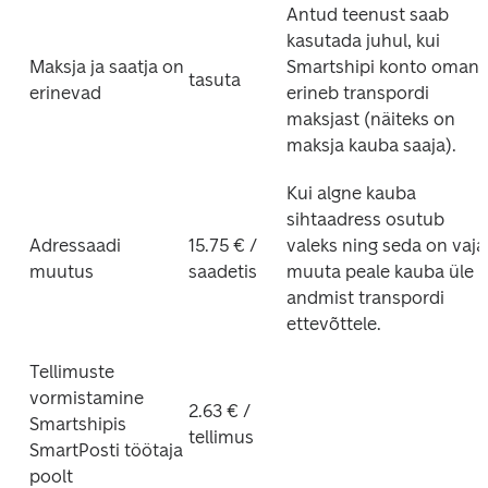
Antud teenust saab 
kasutada juhul, kui 
Maksja ja saatja on 
Smartshipi konto omanik
tasuta
erinevad
erineb transpordi 
maksjast (näiteks on 
maksja kauba saaja).
Kui algne kauba 
sihtaadress osutub 
Adressaadi 
15.75 € / 
valeks ning seda on vaja 
muutus
saadetis
muuta peale kauba üle 
andmist transpordi 
ettevõttele.
Tellimuste 
vormistamine 
2.63 € / 
Smartshipis 
tellimus
SmartPosti töötaja 
poolt