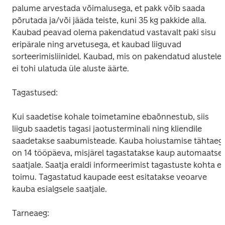
palume arvestada võimalusega, et pakk võib saada 
põrutada ja/või jääda teiste, kuni 35 kg pakkide alla. 
Kaubad peavad olema pakendatud vastavalt paki sisu 
eripärale ning arvetusega, et kaubad liiguvad 
sorteerimisliinidel. Kaubad, mis on pakendatud alustele, 
ei tohi ulatuda üle aluste äärte.
Tagastused:
Kui saadetise kohale toimetamine ebaõnnestub, siis 
liigub saadetis tagasi jaotusterminali ning kliendile 
saadetakse saabumisteade. Kauba hoiustamise tähtaeg 
on 14 tööpäeva, misjärel tagastatakse kaup automaatselt
saatjale. Saatja eraldi informeerimist tagastuste kohta ei 
toimu. Tagastatud kaupade eest esitatakse veoarve 
kauba esialgsele saatjale.
Tarneaeg: