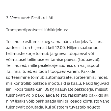
3. Veosuund: Eesti -> Läti
Transpordiprotsessi lühikirjeldus:
Tellimuse esitamise aeg sama päeva korjeks Tallinna 
aadressilt on hiljemalt kell 12.00. Hiljem saabunud 
tellimuste korje toimub järgneval tööpäeval või 
võimalusel tellimuse esitamise päeval (tööpäeval). 
Tellimused, mille pealekorje aadress on väljaspool 
Tallinna, tuleb esitada 1 tööpäev varem. Pakkide 
sorteerimine toimub automaatsetel sorteerimisliinidel, 
mis kontrollib pakkide mõõtusid ja kaalu. Pakid liiguvad 
liinil koos teiste kuni 35 kg kaaluvate pakkidega, millest 
tulenevalt võib pakk jääda teiste, raskemate pakkide alla 
ning lisaks võib pakk saada liini eri osade kõrguste vahest
tulenevalt põrutada. Kui süsteem tuvastab nõuete 