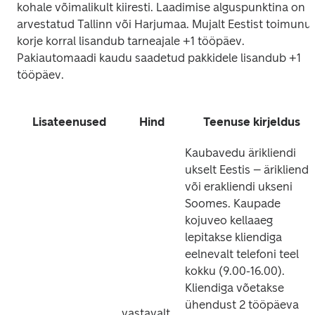
kohale võimalikult kiiresti. Laadimise alguspunktina on 
arvestatud Tallinn või Harjumaa. Mujalt Eestist toimunud
korje korral lisandub tarneajale +1 tööpäev. 
Pakiautomaadi kaudu saadetud pakkidele lisandub +1 
tööpäev.
Lisateenused
Hind
Teenuse kirjeldus
Kaubavedu ärikliendi 
ukselt Eestis – ärikliendi 
või erakliendi ukseni 
Soomes. Kaupade 
kojuveo kellaaeg 
lepitakse kliendiga 
eelnevalt telefoni teel 
kokku (9.00-16.00). 
Kliendiga võetakse 
ühendust 2 tööpäeva 
vastavalt 