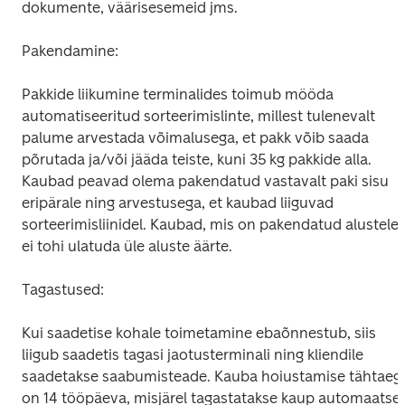
dokumente, väärisesemeid jms.
Pakendamine:
Pakkide liikumine terminalides toimub mööda 
automatiseeritud sorteerimislinte, millest tulenevalt 
palume arvestada võimalusega, et pakk võib saada 
põrutada ja/või jääda teiste, kuni 35 kg pakkide alla. 
Kaubad peavad olema pakendatud vastavalt paki sisu 
eripärale ning arvestusega, et kaubad liiguvad 
sorteerimisliinidel. Kaubad, mis on pakendatud alustele, 
ei tohi ulatuda üle aluste äärte.
Tagastused:
Kui saadetise kohale toimetamine ebaõnnestub, siis 
liigub saadetis tagasi jaotusterminali ning kliendile 
saadetakse saabumisteade. Kauba hoiustamise tähtaeg 
on 14 tööpäeva, misjärel tagastatakse kaup automaatselt