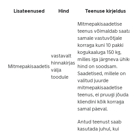
Lisateenused
Hind
Teenuse kirjeldus
Mitmepakisaadetise 
teenus võimaldab saata 
samale vastuvõtjale 
korraga kuni 10 pakki 
kogukaaluga 150 kg, 
vastavalt 
milles iga järgneva ühiku 
hinnakirjas 
Mitmepakisaadetis
hind on soodsam. 
välja 
Saadetised, millele on 
toodule
valitud juurde 
mitmepakisaadetise 
teenus, ei pruugi jõuda 
kliendini kõik korraga 
samal päeval. 
Antud teenust saab 
kasutada juhul, kui 