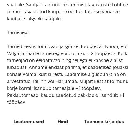
saatjale. Saatja eraldi informeerimist tagastuste kohta ei 
toimu. Tagastatud kaupade eest esitatakse veoarve 
kauba esialgsele saatjale.
Tarneaeg:
Tarned Eestis toimuvad järgmisel tööpäeval. Narva, Võru,
Valga ja saarte tarneaeg võib olla kuni 2 tööpäeva. Kõik 
tarneajad on eeldatavad ning sellega ei kaasne ajalist 
lubadust. Anname endast parima, et saadetised jõuaksid
kohale võimalikult kiiresti. Laadimise alguspunktina on 
arvestatud Tallinn või Harjumaa. Mujalt Eestist toimunud
korje korral lisandub tarneajale +1 tööpäev. 
Pakiautomaadi kaudu saadetud pakkidele lisandub +1 
tööpäev.
Lisateenused
Hind
Teenuse kirjeldus