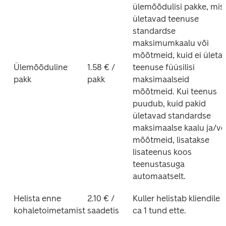
ülemõõdulisi pakke, mis 
ületavad teenuse 
standardse 
maksimumkaalu või 
mõõtmeid, kuid ei ületa 
Ülemõõduline 
1.58 € / 
teenuse füüsilisi 
pakk
pakk
maksimaalseid 
mõõtmeid. Kui teenus 
puudub, kuid pakid 
ületavad standardse 
maksimaalse kaalu ja/või
mõõtmeid, lisatakse 
lisateenus koos 
teenustasuga 
automaatselt.
Helista enne 
2.10 € / 
Kuller helistab kliendile 
kohaletoimetamist
saadetis
ca 1 tund ette.