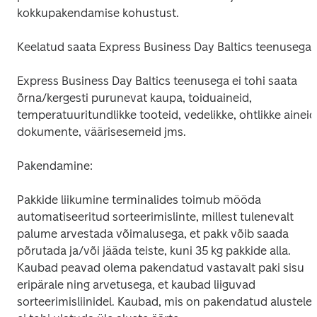
kokkupakendamise kohustust.
Keelatud saata Express Business Day Baltics teenusega:
Express Business Day Baltics teenusega ei tohi saata 
õrna/kergesti purunevat kaupa, toiduaineid, 
temperatuuritundlikke tooteid, vedelikke, ohtlikke aineid,
dokumente, väärisesemeid jms.
Pakendamine:
Pakkide liikumine terminalides toimub mööda 
automatiseeritud sorteerimislinte, millest tulenevalt 
palume arvestada võimalusega, et pakk võib saada 
põrutada ja/või jääda teiste, kuni 35 kg pakkide alla. 
Kaubad peavad olema pakendatud vastavalt paki sisu 
eripärale ning arvetusega, et kaubad liiguvad 
sorteerimisliinidel. Kaubad, mis on pakendatud alustele, 