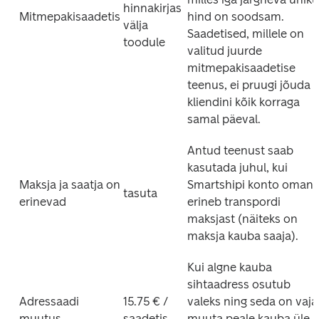
hinnakirjas 
Mitmepakisaadetis
hind on soodsam. 
välja 
Saadetised, millele on 
toodule
valitud juurde 
mitmepakisaadetise 
teenus, ei pruugi jõuda 
kliendini kõik korraga 
samal päeval. 
Antud teenust saab 
kasutada juhul, kui 
Maksja ja saatja on 
Smartshipi konto omanik
tasuta
erinevad
erineb transpordi 
maksjast (näiteks on 
maksja kauba saaja).
Kui algne kauba 
sihtaadress osutub 
Adressaadi 
15.75 € / 
valeks ning seda on vaja 
muutus
saadetis
muuta peale kauba üle 