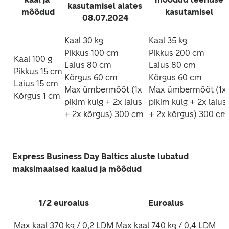
kasutamisel alates 
mõõdud
kasutamisel 
08.07.2024
Kaal 30 kg

Kaal 35 kg

Pikkus 100 cm

Pikkus 200 cm

Kaal 100 g

Laius 80 cm

Laius 80 cm

Pikkus 15 cm

Kõrgus 60 cm 

Kõrgus 60 cm 

Laius 15 cm

Max ümbermõõt (1x 
Max ümbermõõt (1x 
Kõrgus 1 cm
pikim külg + 2x laius 
pikim külg + 2x laius 
+ 2x kõrgus) 300 cm
+ 2x kõrgus) 300 cm
Express Business Day Baltics aluste lubatud 
maksimaalsed kaalud ja mõõdud
1/2 euroalus
Euroalus
Max kaal 370 kg / 0,2 LDM
Max kaal 740 kg / 0,4 LDM