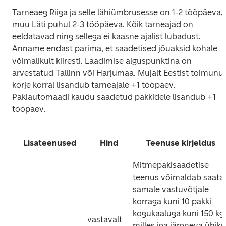
Tarneaeg Riiga ja selle lähiümbrusesse on 1-2 tööpäeva, 
muu Läti puhul 2-3 tööpäeva. Kõik tarneajad on 
eeldatavad ning sellega ei kaasne ajalist lubadust. 
Anname endast parima, et saadetised jõuaksid kohale 
võimalikult kiiresti. Laadimise alguspunktina on 
arvestatud Tallinn või Harjumaa. Mujalt Eestist toimunud
korje korral lisandub tarneajale +1 tööpäev. 
Pakiautomaadi kaudu saadetud pakkidele lisandub +1 
tööpäev.
Lisateenused
Hind
Teenuse kirjeldus
Mitmepakisaadetise 
teenus võimaldab saata 
samale vastuvõtjale 
korraga kuni 10 pakki 
kogukaaluga kuni 150 kg, 
vastavalt 
milles iga järgneva ühiku 