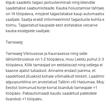
liigub saadetis tagasi jaotusterminali ning kliendile 
saadetakse saabumisteade. Kauba hoiustamise tähtaeg 
on 14 tööpäeva, misjärel tagastatakse kaup automaatselt
saatjale. Saatja eraldi informeerimist tagastuste kohta ei 
toimu. Tagastatud kaupade eest esitatakse veoarve 
kauba esialgsele saatjale.
Tarneaeg:
Tarneaeg Vilniusesse ja Kaunasesse ning selle 
lähiümbrusesse on 1-2 tööpäeva, muu Leedu puhul 2-3 
tööpäeva. Kõik tarneajad on eeldatavad ning sellega ei 
kaasne ajalist lubadust. Anname endast parima, et 
saadetised jõuaksid kohale võimalikult kiiresti. Laadimise
alguspunktina on arvestatud Tallinn või Harjumaa. Mujalt
Eestist toimunud korje korral lisandub tarneajale +1 
tööpäev. Pakiautomaadi kaudu saadetud pakkidele 
lisandub +1 tööpäev.