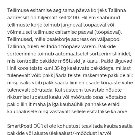
Tellimuse esitamise aeg sama päeva korjeks Tallinna 
aadressilt on hiljemalt kell 12.00. Hiljem saabunud 
tellimuste korje toimub järgneval tööpäeval või 
võimalusel tellimuse esitamise päeval (tööpäeval). 
Tellimused, mille pealekorje aadress on väljaspool 
Tallinna, tuleb esitada 1 tööpäev varem. Pakkide 
sorteerimine toimub automaatsetel sorteerimisliinidel, 
mis kontrollib pakkide mõõtusid ja kaalu. Pakid liiguvad 
liinil koos teiste kuni 35 kg kaaluvate pakkidega, millest 
tulenevalt võib pakk jääda teiste, raskemate pakkide alla 
ning lisaks võib pakk saada liini eri osade kõrguste vahest
tulenevalt põrutada. Kui süsteem tuvastab nõuete 
rikkumise lubatud kaalu või mõõtude osas, võetakse 
pakid liinilt maha ja iga kaubaühik pannakse eraldi 
kaubaalusele ning vastavalt sellele esitatakse ka arve.
SmartPosti OÜ’l ei ole kohustust teavitada kauba saatjat 
pakkide või aluste ülekaalust/-mõõdust ja/või 