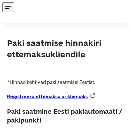
Paki saatmise hinnakiri
ettemaksukliendile
*Hinnad kehtivad paki saatmisel Eestist.
Registreeru ettemaksu ärikliendiks
Paki saatmine Eesti pakiautomaati /
pakipunkti