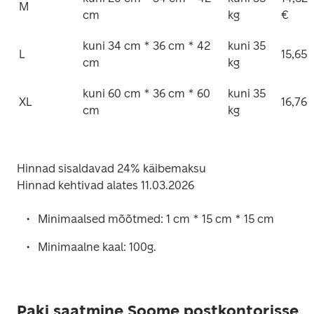
M
cm
kg
€
kuni 34 cm * 36 cm * 42 
kuni 35 
L
15,65 
cm
kg
kuni 60 cm * 36 cm * 60 
kuni 35 
XL
16,76 
cm
kg
Hinnad sisaldavad 24% käibemaksu

Hinnad kehtivad alates 11.03.2026 
Minimaalsed mõõtmed: 1 cm * 15 cm * 15 cm
Minimaalne kaal: 100g.
Paki saatmine Soome postkontorisse