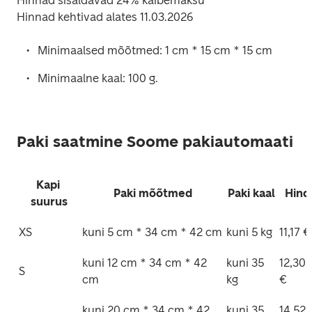
Hinnad sisaldavad 24% käibemaksu

Hinnad kehtivad alates 11.03.2026 
Minimaalsed mõõtmed: 1 cm * 15 cm * 15 cm
Minimaalne kaal: 100 g.
Paki saatmine Soome pakiautomaati
Kapi 
Paki mõõtmed
Paki kaal
Hind
suurus
XS
kuni 5 cm * 34 cm * 42 cm
kuni 5 kg
11,17 €
kuni 12 cm * 34 cm * 42 
kuni 35 
12,30 
S
cm
kg
€
kuni 20 cm * 34 cm * 42 
kuni 35 
14,52 