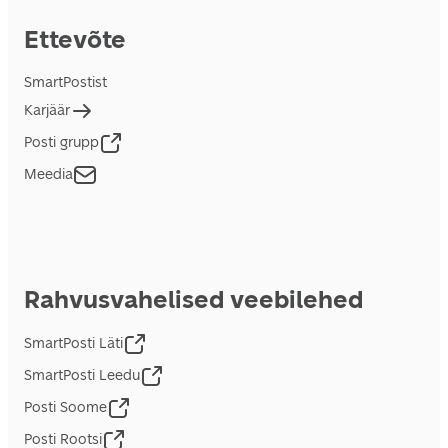
Ettevõte
SmartPostist
Karjäär
Posti grupp
Meedia
Rahvusvahelised veebilehed
SmartPosti Läti
SmartPosti Leedu
Posti Soome
Posti Rootsi