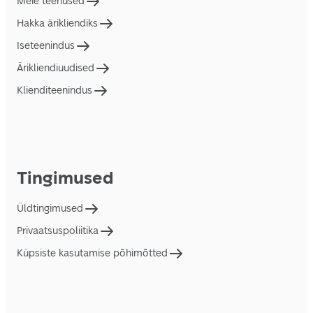
Meie teenused
Hakka ärikliendiks
Iseteenindus
Ärikliendiuudised
Klienditeenindus
Tingimused
Üldtingimused
Privaatsuspoliitika
Küpsiste kasutamise põhimõtted