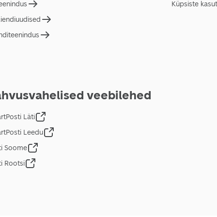
teenindus
Küpsiste kasu
liendiuudised
nditeenindus
hvusvahelised veebilehed
tPosti Läti
rtPosti Leedu
ti Soome
i Rootsi