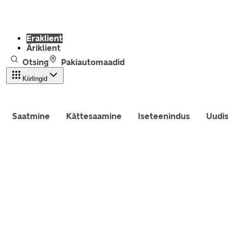
Eraklient
Äriklient
Otsing
Pakiautomaadid
Kiirlingid
Saatmine
Kättesaamine
Iseteenindus
Uudi