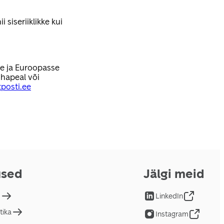
 siseriiklikke kui
se ja Euroopasse
hapeal või
posti.ee
used
Jälgi meid
d
LinkedIn
tika
Instagram