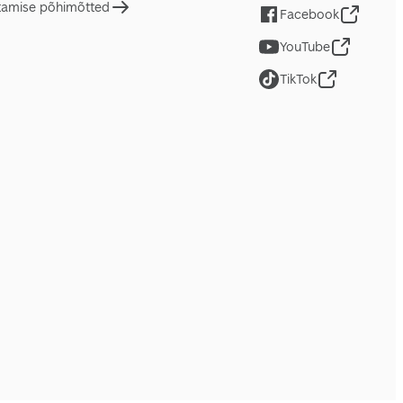
tamise põhimõtted
Facebook
YouTube
TikTok