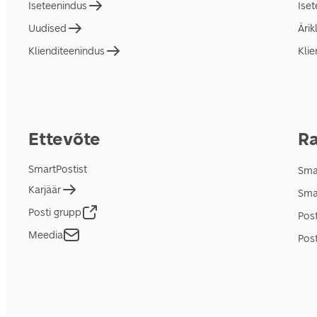
Iseteenindus
Ise
Uudised
Ärik
Klienditeenindus
Klie
Ettevõte
Ra
SmartPostist
Smar
Karjäär
Sma
Posti grupp
Pos
Meedia
Post