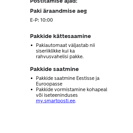
Postitamise ajad
:
Paki äraandmise aeg
E-P: 10:00
Pakkide kättesaamine
Pakiautomaat väljastab nii
siseriiklikke kui ka
rahvusvahelisi pakke.
Pakkide saatmine
Pakkide saatmine Eestisse ja
Euroopasse
Pakkide vormistamine kohapeal
või iseteeninduses
my.smartposti.ee
.