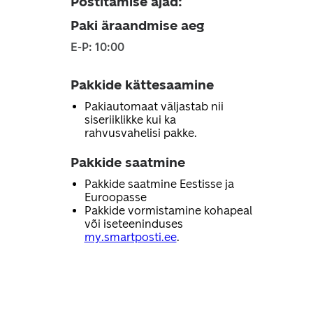
Postitamise ajad
:
Paki äraandmise aeg
E-P: 10:00
Pakkide kättesaamine
Pakiautomaat väljastab nii
siseriiklikke kui ka
rahvusvahelisi pakke.
Pakkide saatmine
Pakkide saatmine Eestisse ja
Euroopasse
Pakkide vormistamine kohapeal
või iseteeninduses
my.smartposti.ee
.