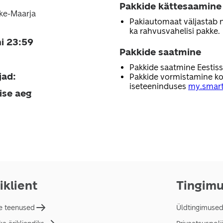
Pakkide kättesaamine
ike-Maarja
Pakiautomaat väljastab nii
ka rahvusvahelisi pakke.
i 23:59
Pakkide saatmine
Pakkide saatmine Eestis
jad
:
Pakkide vormistamine ko
iseteeninduses
my.smart
ise aeg
iklient
Tingim
e teenused
Üldtingimuse