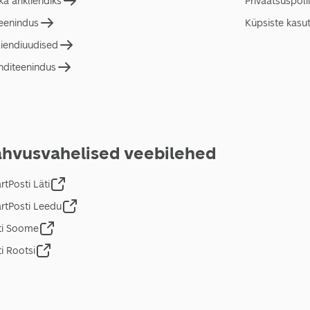
a ärikliendiks
Privaatsuspolii
teenindus
Küpsiste kasu
liendiuudised
nditeenindus
hvusvahelised veebilehed
tPosti Läti
rtPosti Leedu
ti Soome
i Rootsi