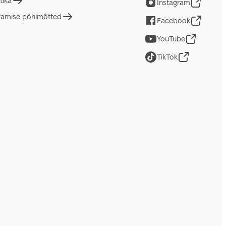
tika
Instagram
tamise põhimõtted
Facebook
YouTube
TikTok