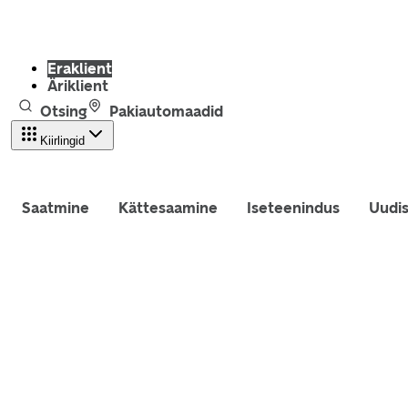
Eraklient
Äriklient
Otsing
Pakiautomaadid
Kiirlingid
Saatmine
Kättesaamine
Iseteenindus
Uudi