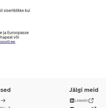
 siseriiklikke kui
se ja Euroopasse
hapeal või
posti.ee
.
used
Jälgi meid
d
LinkedIn