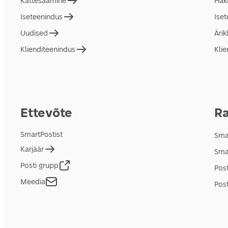
Kättesaamine
Hakk
Iseteenindus
Ise
Uudised
Ärik
Klienditeenindus
Klie
Ettevõte
Ra
SmartPostist
Smar
Karjäär
Sma
Posti grupp
Pos
Meedia
Post