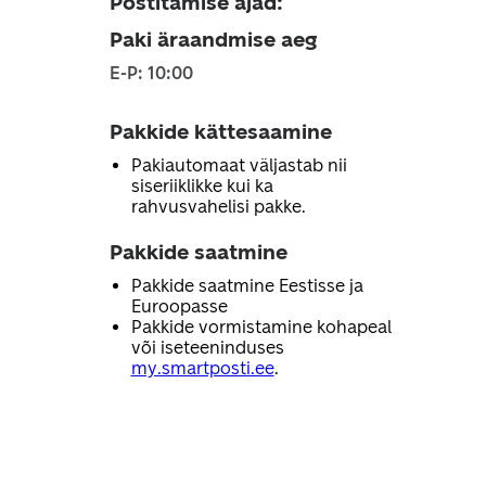
Postitamise ajad
:
Paki äraandmise aeg
E-P: 10:00
Pakkide kättesaamine
Pakiautomaat väljastab nii
siseriiklikke kui ka
rahvusvahelisi pakke.
Pakkide saatmine
Pakkide saatmine Eestisse ja
Euroopasse
Pakkide vormistamine kohapeal
või iseteeninduses
my.smartposti.ee
.