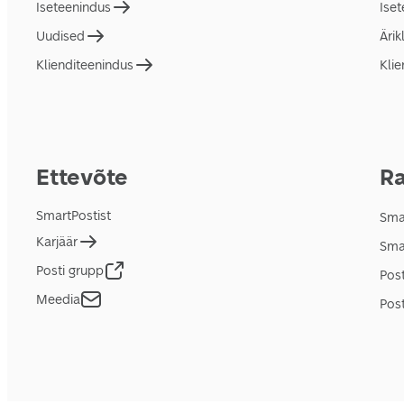
Iseteenindus
Ise
Uudised
Ärik
Klienditeenindus
Klie
Ettevõte
Ra
SmartPostist
Smar
Karjäär
Sma
Posti grupp
Pos
Meedia
Post