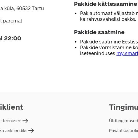
Pakkide kättesaamine
la küla, 60532 Tartu
Pakiautomaat väljastab nii
ka rahvusvahelisi pakke.
l paremal
Pakkide saatmine
i 22:00
Pakkide saatmine Eestis
Pakkide vormistamine ko
iseteeninduses
my.smart
iklient
Tingim
e teenused
Üldtingimuse
a ärikliendiks
Privaatsuspolii