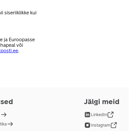
 siseriiklikke kui
se ja Euroopasse
hapeal või
posti.ee
.
used
Jälgi meid
d
LinkedIn
tika
Instagram