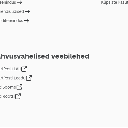
teenindus
Küpsiste kasu
liendiuudised
nditeenindus
hvusvahelised veebilehed
tPosti Läti
rtPosti Leedu
ti Soome
i Rootsi