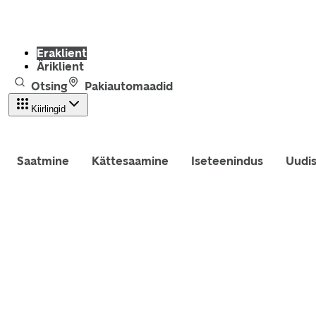
Eraklient
Äriklient
Otsing
Pakiautomaadid
Kiirlingid
Saatmine
Kättesaamine
Iseteenindus
Uudi