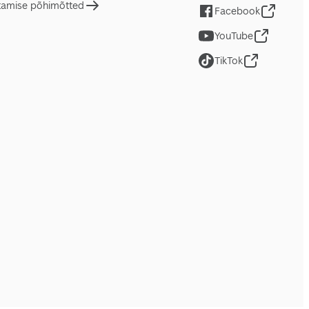
tamise põhimõtted
Facebook
YouTube
TikTok