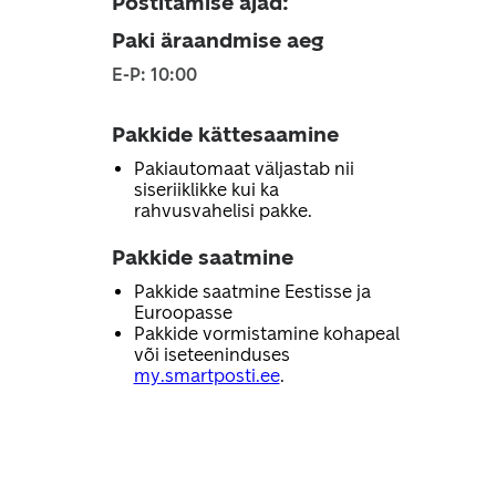
Postitamise ajad
:
Paki äraandmise aeg
E-P: 10:00
Pakkide kättesaamine
Pakiautomaat väljastab nii
siseriiklikke kui ka
rahvusvahelisi pakke.
Pakkide saatmine
Pakkide saatmine Eestisse ja
Euroopasse
Pakkide vormistamine kohapeal
või iseteeninduses
my.smartposti.ee
.