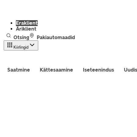
Eraklient
Äriklient
Otsing
Pakiautomaadid
Kiirlingid
Saatmine
Kättesaamine
Iseteenindus
Uudi