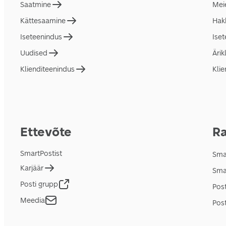
Saatmine
Mei
Kättesaamine
Hakk
Iseteenindus
Ise
Uudised
Ärik
Klienditeenindus
Klie
Ettevõte
Ra
SmartPostist
Smar
Karjäär
Sma
Posti grupp
Pos
Meedia
Post