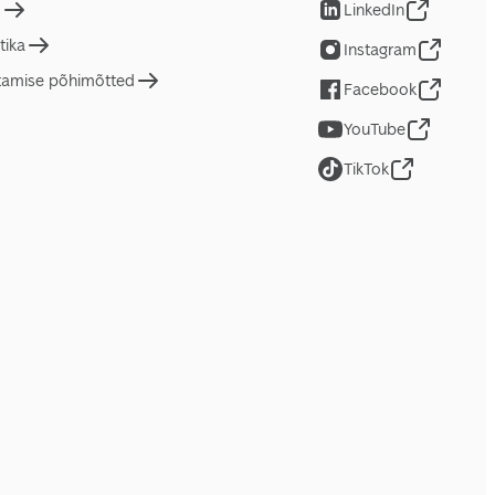
d
LinkedIn
tika
Instagram
tamise põhimõtted
Facebook
YouTube
TikTok