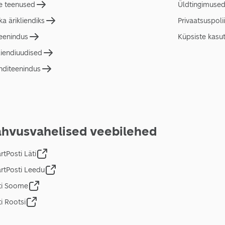
e teenused
Üldtingimuse
a ärikliendiks
Privaatsuspolii
teenindus
Küpsiste kasu
liendiuudised
nditeenindus
hvusvahelised veebilehed
tPosti Läti
rtPosti Leedu
ti Soome
i Rootsi