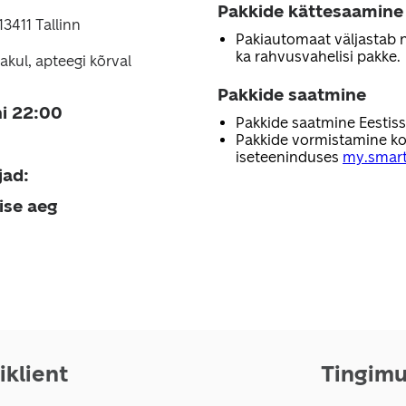
Pakkide kättesaamine
 13411 Tallinn
Pakiautomaat väljastab nii
ka rahvusvahelisi pakke.
akul, apteegi kõrval
Pakkide saatmine
i 22:00
Pakkide saatmine Eestis
Pakkide vormistamine ko
iseteeninduses
my.smart
jad
:
ise aeg
iklient
Tingim