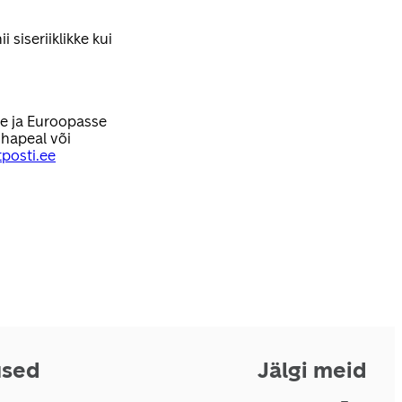
 siseriiklikke kui
se ja Euroopasse
hapeal või
posti.ee
used
Jälgi meid