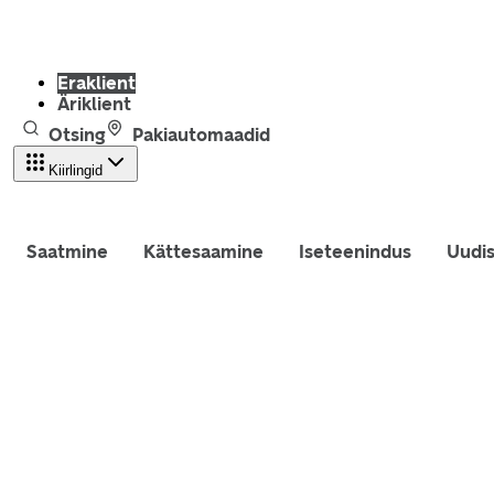
Eraklient
Äriklient
Otsing
Pakiautomaadid
Kiirlingid
Saatmine
Kättesaamine
Iseteenindus
Uudi