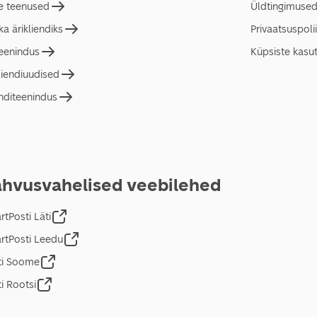
e teenused
Üldtingimuse
a ärikliendiks
Privaatsuspolii
teenindus
Küpsiste kasu
liendiuudised
nditeenindus
hvusvahelised veebilehed
tPosti Läti
rtPosti Leedu
ti Soome
i Rootsi