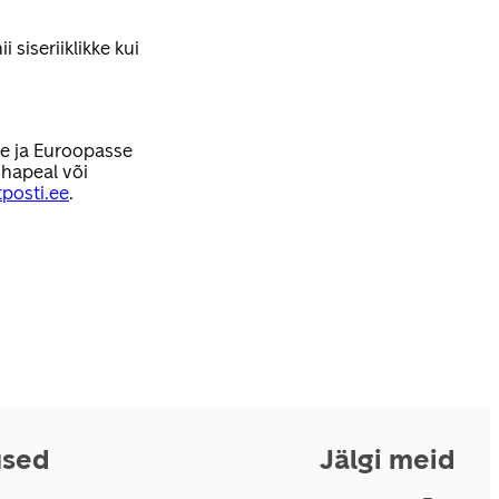
 siseriiklikke kui
se ja Euroopasse
hapeal või
posti.ee
.
used
Jälgi meid