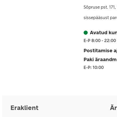
Sõpruse pst. 171,
sissepääsust pa
Avatud kun
E-P 8:00 - 22:00
Postitamise a
Paki äraandm
E-P: 10:00
Eraklient
Är