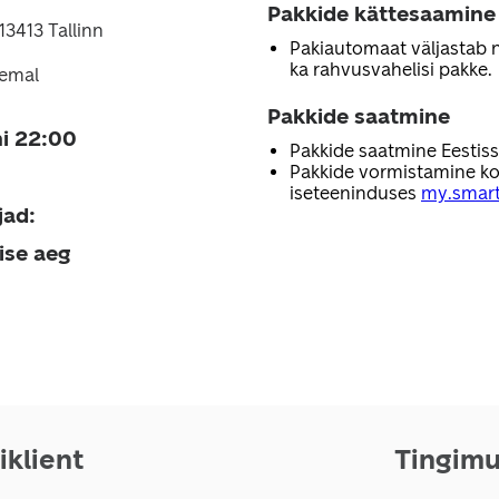
Pakkide kättesaamine
 13413 Tallinn
Pakiautomaat väljastab nii
ka rahvusvahelisi pakke.
remal
Pakkide saatmine
i 22:00
Pakkide saatmine Eestis
Pakkide vormistamine ko
iseteeninduses
my.smart
jad
:
ise aeg
iklient
Tingim