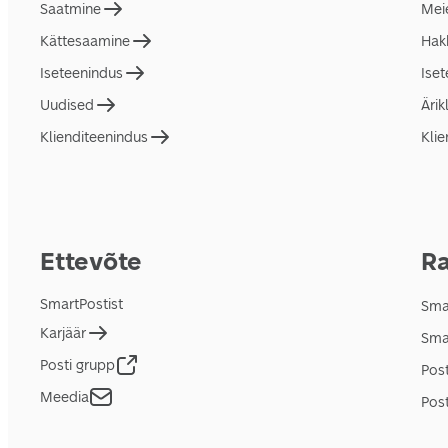
Saatmine
Mei
Kättesaamine
Hakk
Iseteenindus
Ise
Uudised
Ärik
Klienditeenindus
Klie
Ettevõte
Ra
SmartPostist
Smar
Karjäär
Sma
Posti grupp
Pos
Meedia
Post