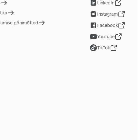
d
LinkedIn
tika
Instagram
tamise põhimõtted
Facebook
YouTube
TikTok