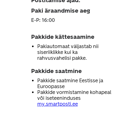
Postitamise ajad
:
Paki äraandmise aeg
E-P: 16:00
Pakkide kättesaamine
Pakiautomaat väljastab nii
siseriiklikke kui ka
rahvusvahelisi pakke.
Pakkide saatmine
Pakkide saatmine Eestisse ja
Euroopasse
Pakkide vormistamine kohapeal
või iseteeninduses
my.smartposti.ee