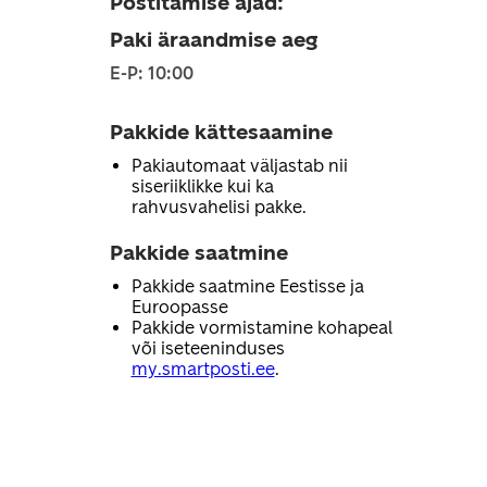
Postitamise ajad
:
Paki äraandmise aeg
E-P: 10:00
Pakkide kättesaamine
Pakiautomaat väljastab nii
siseriiklikke kui ka
rahvusvahelisi pakke.
Pakkide saatmine
Pakkide saatmine Eestisse ja
Euroopasse
Pakkide vormistamine kohapeal
või iseteeninduses
my.smartposti.ee
.