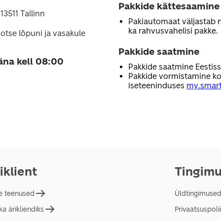
Pakkide kättesaamine
 13511 Tallinn
Pakiautomaat väljastab nii
ka rahvusvahelisi pakke.
otse lõpuni ja vasakule
Pakkide saatmine
äna kell 08:00
Pakkide saatmine Eestis
Pakkide vormistamine ko
iseteeninduses
my.smart
iklient
Tingim
e teenused
Üldtingimuse
a ärikliendiks
Privaatsuspolii