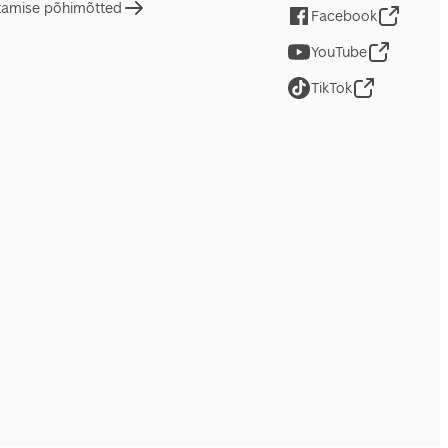
tamise põhimõtted
Facebook
YouTube
TikTok