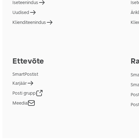
Iseteenindus
Ise
Uudised
Ärik
Klienditeenindus
Klie
Ettevõte
Ra
SmartPostist
Smar
Karjäär
Sma
Posti grupp
Pos
Meedia
Post