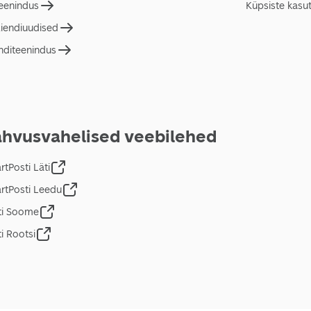
teenindus
Küpsiste kasu
liendiuudised
nditeenindus
hvusvahelised veebilehed
tPosti Läti
rtPosti Leedu
ti Soome
i Rootsi