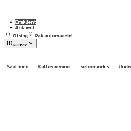
Eraklient
Äriklient
Otsing
Pakiautomaadid
Kiirlingid
Saatmine
Kättesaamine
Iseteenindus
Uudi