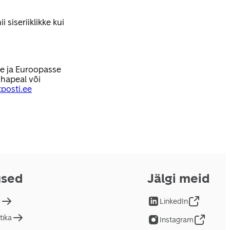
 siseriiklikke kui
se ja Euroopasse
hapeal või
posti.ee
used
Jälgi meid
d
LinkedIn
tika
Instagram