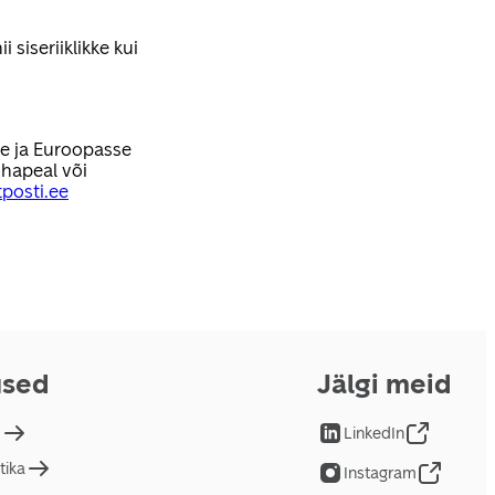
 siseriiklikke kui
se ja Euroopasse
hapeal või
posti.ee
used
Jälgi meid
d
LinkedIn
tika
Instagram