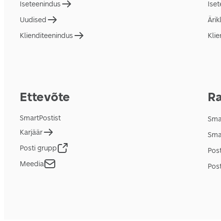
Iseteenindus
Ise
Uudised
Ärik
Klienditeenindus
Klie
Ettevõte
Ra
SmartPostist
Smar
Karjäär
Sma
Posti grupp
Pos
Meedia
Post