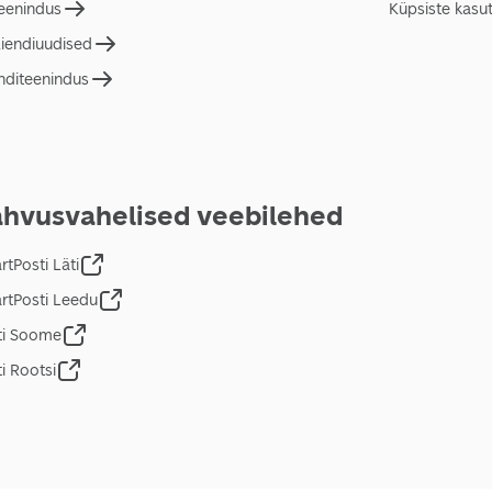
teenindus
Küpsiste kasu
liendiuudised
nditeenindus
hvusvahelised veebilehed
tPosti Läti
rtPosti Leedu
ti Soome
i Rootsi