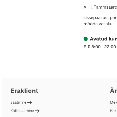
A. H. Tammsaare 
sissepääsust par
mööda vasakul
Avatud kun
E-P 8:00 - 22:00
Eraklient
Är
Saatmine
Mei
Kättesaamine
Hakk