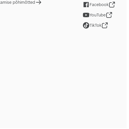
tamise põhimõtted
Facebook
YouTube
TikTok