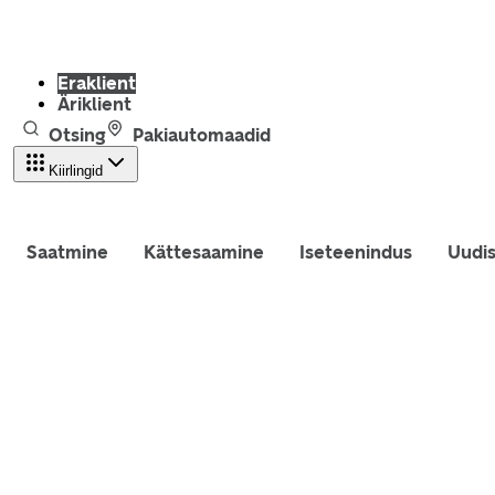
Eraklient
Äriklient
Otsing
Pakiautomaadid
Kiirlingid
Saatmine
Kättesaamine
Iseteenindus
Uudi