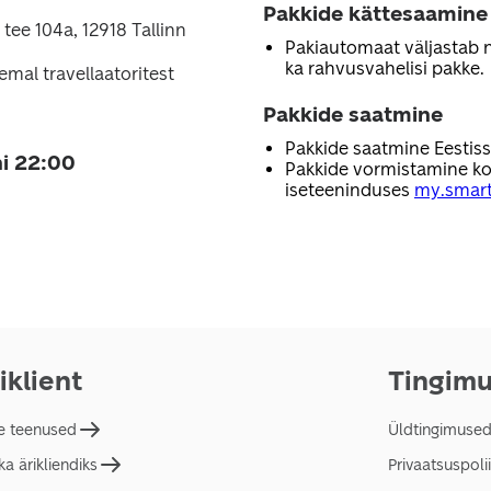
Pakkide kättesaamine
tee 104a, 12918 Tallinn
Pakiautomaat väljastab nii
ka rahvusvahelisi pakke.
emal travellaatoritest
Pakkide saatmine
Pakkide saatmine Eestis
i 22:00
Pakkide vormistamine ko
iseteeninduses
my.smart
iklient
Tingim
e teenused
Üldtingimuse
a ärikliendiks
Privaatsuspolii