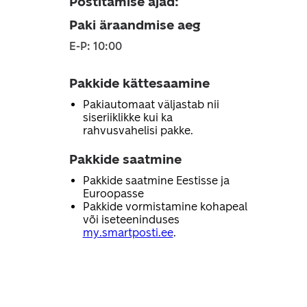
Postitamise ajad
:
Paki äraandmise aeg
E-P: 10:00
Pakkide kättesaamine
Pakiautomaat väljastab nii
siseriiklikke kui ka
rahvusvahelisi pakke.
Pakkide saatmine
Pakkide saatmine Eestisse ja
Euroopasse
Pakkide vormistamine kohapeal
või iseteeninduses
my.smartposti.ee
.