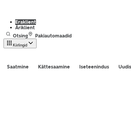
Eraklient
Äriklient
Otsing
Pakiautomaadid
Kiirlingid
Saatmine
Kättesaamine
Iseteenindus
Uudi