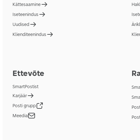
Kättesaamine
Hakk
Iseteenindus
Ise
Uudised
Ärik
Klienditeenindus
Klie
Ettevõte
Ra
SmartPostist
Smar
Karjäär
Sma
Posti grupp
Pos
Meedia
Post