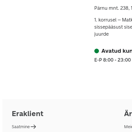
Pärnu mnt. 238, 1
1. korrusel – Ma
sissepääsust si
juurde
Avatud kun
E-P 8:00 - 23:00
Eraklient
Är
Saatmine
Mei