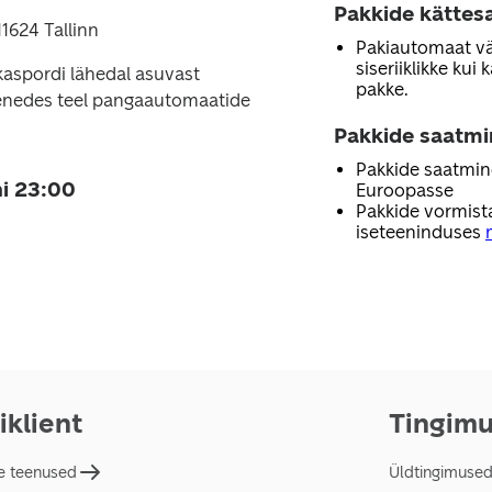
Pakkide kättes
1624 Tallinn
Pakiautomaat väl
siseriiklikke kui
tkaspordi lähedal asuvast
pakke.
senedes teel pangaautomaatide
Pakkide saatmi
Pakkide saatmine
i 23:00
Euroopasse
Pakkide vormist
iseteeninduses
iklient
Tingim
e teenused
Üldtingimuse