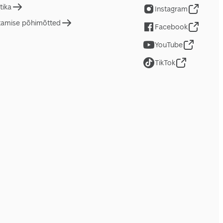
tika
Instagram
tamise põhimõtted
Facebook
YouTube
TikTok