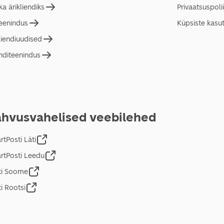
a ärikliendiks
Privaatsuspolii
teenindus
Küpsiste kasu
liendiuudised
nditeenindus
hvusvahelised veebilehed
tPosti Läti
rtPosti Leedu
ti Soome
i Rootsi