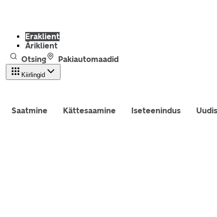
Eraklient
Äriklient
Otsing
Pakiautomaadid
Kiirlingid
Saatmine
Kättesaamine
Iseteenindus
Uudi