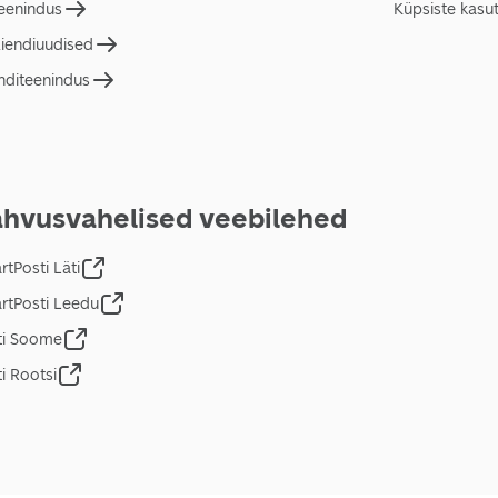
teenindus
Küpsiste kasu
liendiuudised
nditeenindus
hvusvahelised veebilehed
tPosti Läti
rtPosti Leedu
ti Soome
i Rootsi