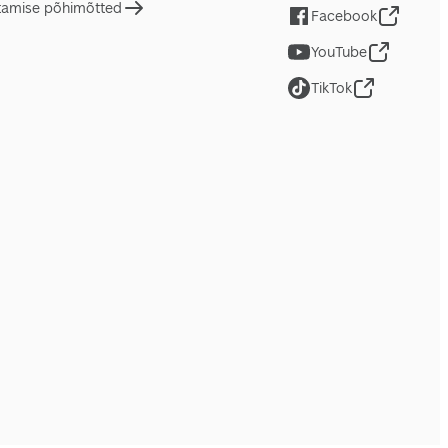
tamise põhimõtted
Facebook
YouTube
TikTok