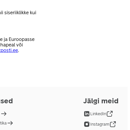
 siseriiklikke kui
se ja Euroopasse
hapeal või
posti.ee
.
used
Jälgi meid
d
LinkedIn
tika
Instagram