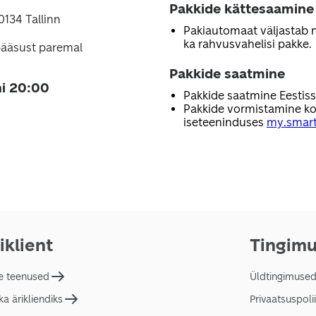
Pakkide kättesaamine
0134 Tallinn
Pakiautomaat väljastab nii
ka rahvusvahelisi pakke.
pääsust paremal
Pakkide saatmine
i 20:00
Pakkide saatmine Eestis
Pakkide vormistamine ko
iseteeninduses
my.smart
iklient
Tingim
e teenused
Üldtingimuse
a ärikliendiks
Privaatsuspolii