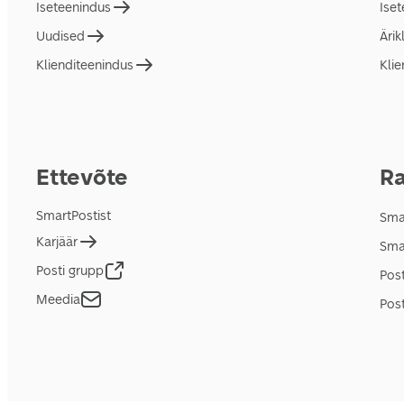
Iseteenindus
Ise
Uudised
Ärik
Klienditeenindus
Klie
Ettevõte
Ra
SmartPostist
Smar
Karjäär
Sma
Posti grupp
Pos
Meedia
Post