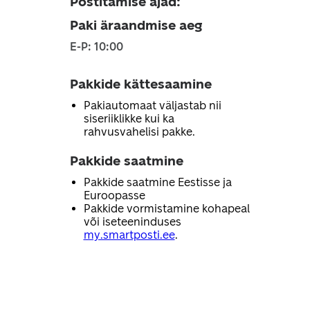
Postitamise ajad
:
Paki äraandmise aeg
E-P: 10:00
Pakkide kättesaamine
Pakiautomaat väljastab nii
siseriiklikke kui ka
rahvusvahelisi pakke.
Pakkide saatmine
Pakkide saatmine Eestisse ja
Euroopasse
Pakkide vormistamine kohapeal
või iseteeninduses
my.smartposti.ee
.