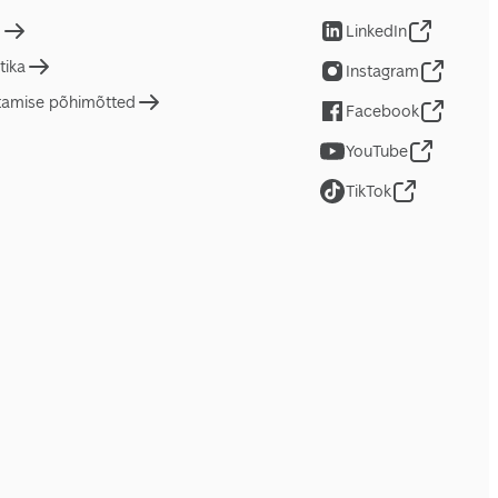
d
LinkedIn
tika
Instagram
tamise põhimõtted
Facebook
YouTube
TikTok