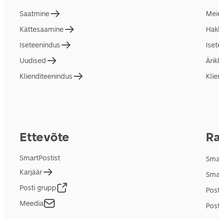
Saatmine
Mei
Kättesaamine
Hakk
Iseteenindus
Ise
Uudised
Ärik
Klienditeenindus
Klie
Ettevõte
Ra
SmartPostist
Smar
Karjäär
Sma
Posti grupp
Pos
Meedia
Post