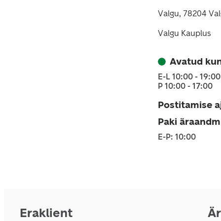
Valgu, 78204 Va
Valgu Kauplus
Avatud kun
E-L 10:00 - 19:00
P 10:00 - 17:00
Postitamise a
Paki äraandm
E-P: 10:00
Eraklient
Är