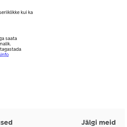
eriiklikke kui ka
ga saata
malik.
 tagastada
ainfo
used
Jälgi meid