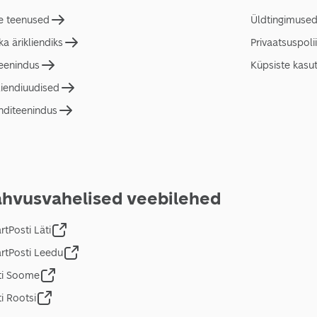
e teenused
Üldtingimuse
a ärikliendiks
Privaatsuspolii
teenindus
Küpsiste kasu
liendiuudised
nditeenindus
hvusvahelised veebilehed
tPosti Läti
rtPosti Leedu
ti Soome
i Rootsi