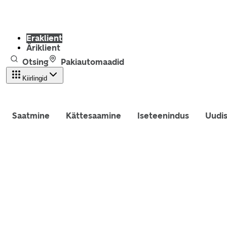
Eraklient
Äriklient
Otsing
Pakiautomaadid
Kiirlingid
Saatmine
Kättesaamine
Iseteenindus
Uudi