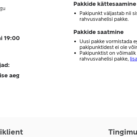
Pakkide kättesaamine
lgu
Pakipunkt väljastab nii sis
rahvusvahelisi pakke.
Pakkide saatmine
i 19:00
Uusi pakke vormistada e
pakipunktidest ei ole või
Pakipunktist on võimalik
rahvusvahelisi pakke,
lis
jad
:
ise aeg
iklient
Tingim