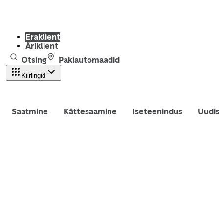
Eraklient
Äriklient
Otsing
Pakiautomaadid
Kiirlingid
Saatmine
Kättesaamine
Iseteenindus
Uudi