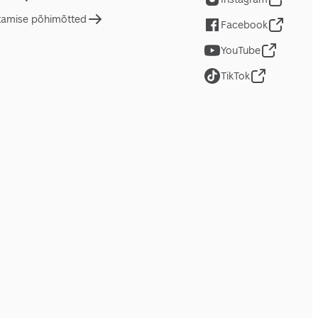
tamise põhimõtted
Facebook
YouTube
TikTok