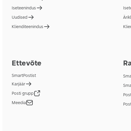
Iseteenindus
Ise
Uudised
Ärik
Klienditeenindus
Klie
Ettevõte
Ra
SmartPostist
Smar
Karjäär
Sma
Posti grupp
Pos
Meedia
Post