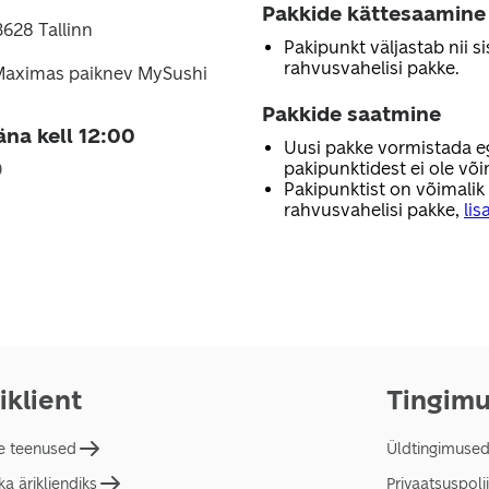
Pakkide kättesaamine
3628 Tallinn
Pakipunkt väljastab nii sis
rahvusvahelisi pakke.
 Maximas paiknev MySushi
Pakkide saatmine
äna kell 12:00
Uusi pakke vormistada e
pakipunktidest ei ole või
0
Pakipunktist on võimalik
rahvusvahelisi pakke,
lis
iklient
Tingim
e teenused
Üldtingimuse
a ärikliendiks
Privaatsuspolii