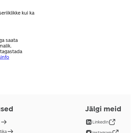
eriiklikke kui ka
ga saata
malik.
 tagastada
ainfo
used
Jälgi meid
d
LinkedIn
tika
Instagram