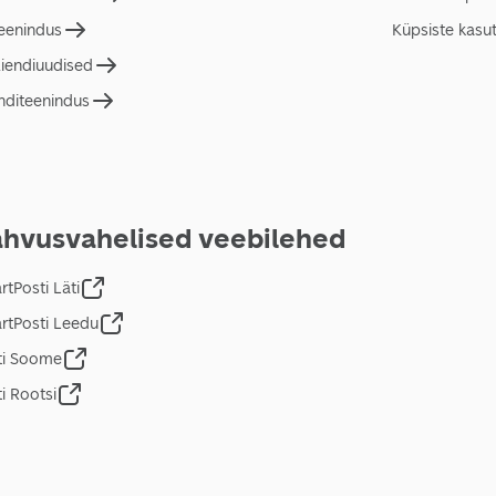
teenindus
Küpsiste kasu
liendiuudised
nditeenindus
hvusvahelised veebilehed
tPosti Läti
rtPosti Leedu
ti Soome
i Rootsi