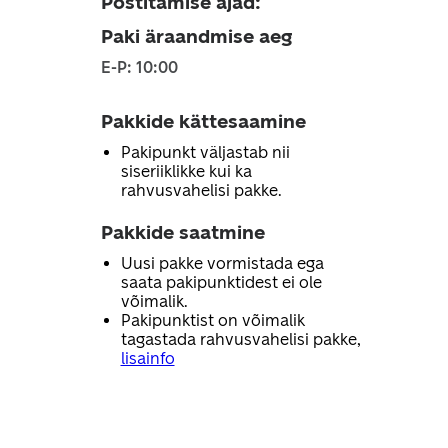
Postitamise ajad
:
Paki äraandmise aeg
E-P: 10:00
Pakkide kättesaamine
Pakipunkt väljastab nii
siseriiklikke kui ka
rahvusvahelisi pakke.
Pakkide saatmine
Uusi pakke vormistada ega
saata pakipunktidest ei ole
võimalik.
Pakipunktist on võimalik
tagastada rahvusvahelisi pakke,
lisainfo