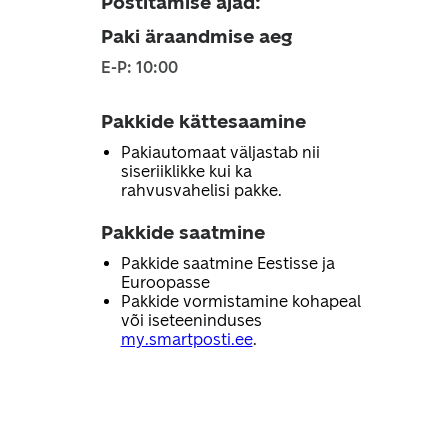
Postitamise ajad
:
Paki äraandmise aeg
E-P: 10:00
Pakkide kättesaamine
Pakiautomaat väljastab nii
siseriiklikke kui ka
rahvusvahelisi pakke.
Pakkide saatmine
Pakkide saatmine Eestisse ja
Euroopasse
Pakkide vormistamine kohapeal
või iseteeninduses
my.smartposti.ee
.