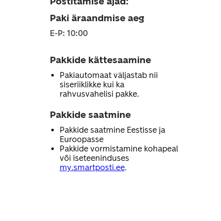
Postitamise ajad
:
Paki äraandmise aeg
E-P: 10:00
Pakkide kättesaamine
Pakiautomaat väljastab nii
siseriiklikke kui ka
rahvusvahelisi pakke.
Pakkide saatmine
Pakkide saatmine Eestisse ja
Euroopasse
Pakkide vormistamine kohapeal
või iseteeninduses
my.smartposti.ee
.