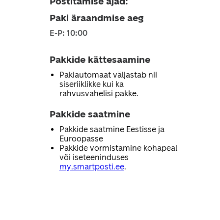
Postitamise ajad
:
Paki äraandmise aeg
E-P: 10:00
Pakkide kättesaamine
Pakiautomaat väljastab nii
siseriiklikke kui ka
rahvusvahelisi pakke.
Pakkide saatmine
Pakkide saatmine Eestisse ja
Euroopasse
Pakkide vormistamine kohapeal
või iseteeninduses
my.smartposti.ee
.