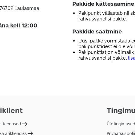
Pakkide kättesaamine
, 76702 Laulasmaa
Pakipunkt väljastab nii sis
rahvusvahelisi pakke.
äna kell 12:00
Pakkide saatmine
Uusi pakke vormistada e
pakipunktidest ei ole või
Pakipunktist on võimalik
rahvusvahelisi pakke,
lis
iklient
Tingim
e teenused
Üldtingimuse
a ärikliendiks
Privaatsuspolii