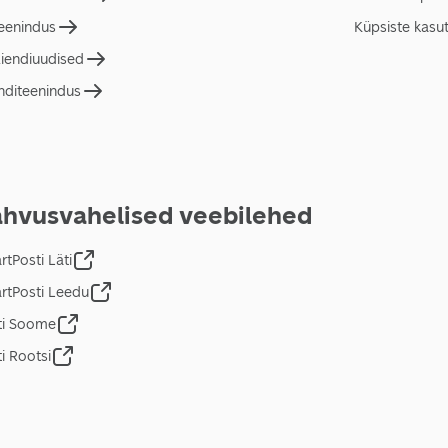
teenindus
Küpsiste kasu
liendiuudised
nditeenindus
hvusvahelised veebilehed
tPosti Läti
rtPosti Leedu
ti Soome
i Rootsi