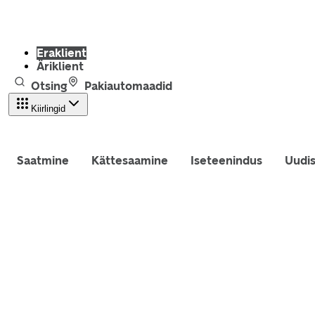
Eraklient
Äriklient
Otsing
Pakiautomaadid
Kiirlingid
Saatmine
Kättesaamine
Iseteenindus
Uudi