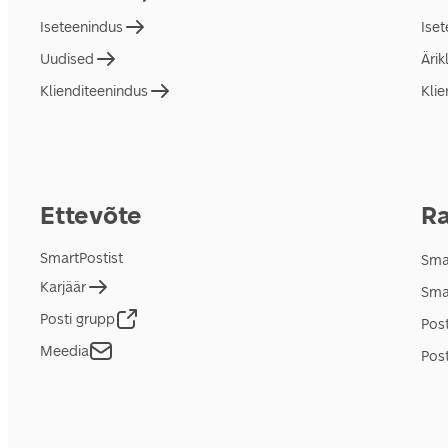
Iseteenindus
Ise
Uudised
Ärik
Klienditeenindus
Klie
Ettevõte
Ra
SmartPostist
Smar
Karjäär
Sma
Posti grupp
Pos
Meedia
Post