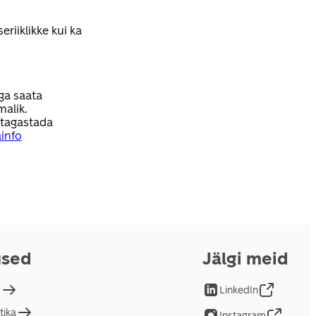
eriiklikke kui ka
ga saata
malik.
 tagastada
ainfo
used
Jälgi meid
d
LinkedIn
tika
Instagram