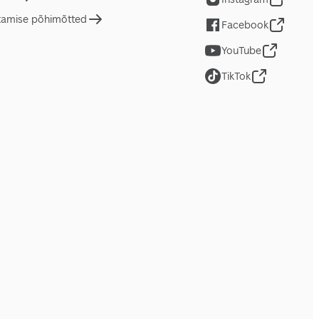
tamise põhimõtted
Facebook
YouTube
TikTok