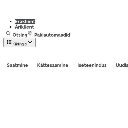
Eraklient
Äriklient
Otsing
Pakiautomaadid
Kiirlingid
Saatmine
Kättesaamine
Iseteenindus
Uudi