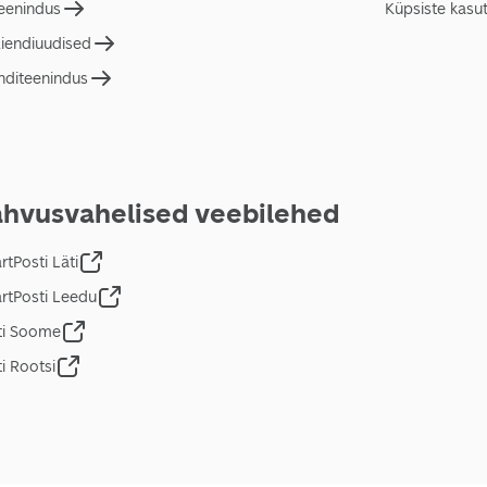
teenindus
Küpsiste kasu
liendiuudised
nditeenindus
hvusvahelised veebilehed
tPosti Läti
rtPosti Leedu
ti Soome
i Rootsi