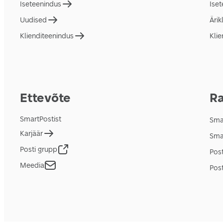
Iseteenindus
Ise
Uudised
Ärik
Klienditeenindus
Klie
Ettevõte
Ra
SmartPostist
Smar
Karjäär
Sma
Posti grupp
Pos
Meedia
Post