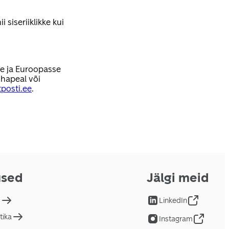
 siseriiklikke kui
se ja Euroopasse
hapeal või
posti.ee
.
used
Jälgi meid
d
LinkedIn
tika
Instagram