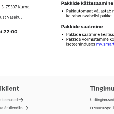
Pakkide kättesaamine
 3, 75307 Kurna
Pakiautomaat väljastab nii
ka rahvusvahelisi pakke.
sust vasakul
Pakkide saatmine
i 22:00
Pakkide saatmine Eestis
Pakkide vormistamine ko
iseteeninduses
my.smart
iklient
Tingim
e teenused
Üldtingimuse
a ärikliendiks
Privaatsuspolii