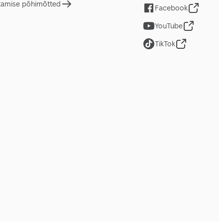
tamise põhimõtted
Facebook
YouTube
TikTok