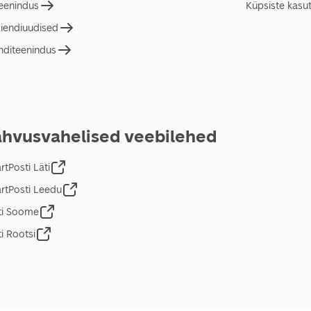
teenindus
Küpsiste kasu
liendiuudised
nditeenindus
hvusvahelised veebilehed
tPosti Läti
rtPosti Leedu
ti Soome
i Rootsi