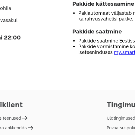
Pakkide kättesaamine
ohila
Pakiautomaat väljastab nii
ka rahvusvahelisi pakke.
 vasakul
Pakkide saatmine
i 22:00
Pakkide saatmine Eestis
Pakkide vormistamine ko
iseteeninduses
my.smart
iklient
Tingim
e teenused
Üldtingimuse
a ärikliendiks
Privaatsuspolii