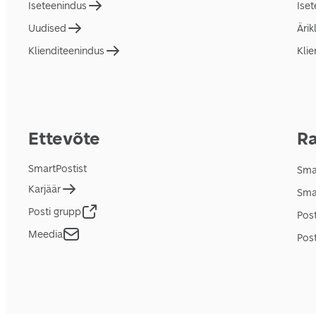
Iseteenindus
Ise
Uudised
Ärik
Klienditeenindus
Klie
Ettevõte
Ra
SmartPostist
Smar
Karjäär
Sma
Posti grupp
Pos
Meedia
Post