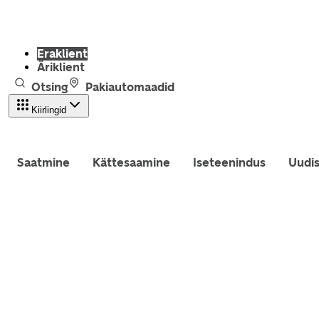
Eraklient
Äriklient
Otsing
Pakiautomaadid
Kiirlingid
Saatmine
Kättesaamine
Iseteenindus
Uudi