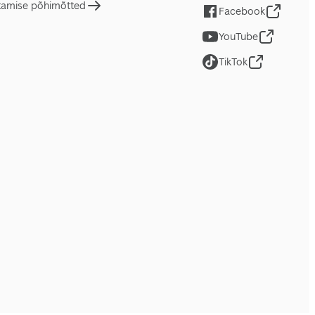
tamise põhimõtted
Facebook
YouTube
TikTok