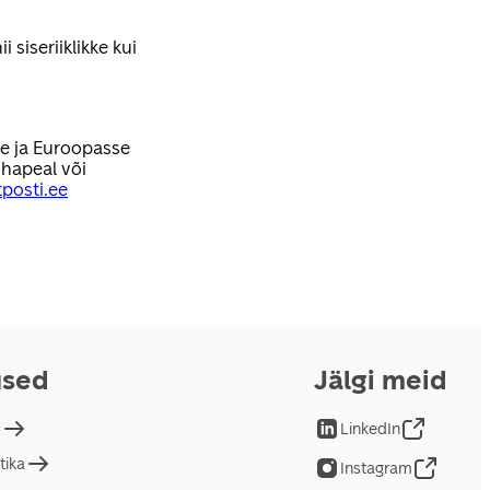
 siseriiklikke kui
se ja Euroopasse
hapeal või
posti.ee
used
Jälgi meid
d
LinkedIn
tika
Instagram