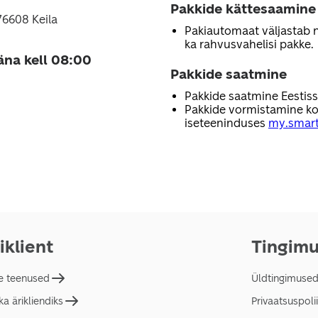
Pakkide kättesaamine
76608 Keila
Pakiautomaat väljastab nii
ka rahvusvahelisi pakke.
äna kell 08:00
Pakkide saatmine
Pakkide saatmine Eestis
Pakkide vormistamine ko
iseteeninduses
my.smart
iklient
Tingim
e teenused
Üldtingimuse
a ärikliendiks
Privaatsuspolii