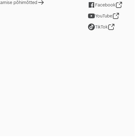
tamise põhimõtted
Facebook
YouTube
TikTok