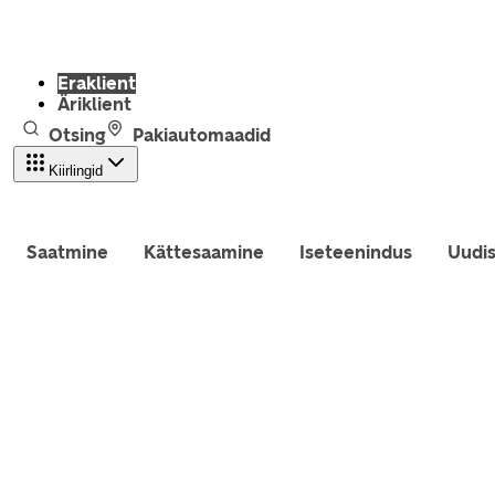
Eraklient
Äriklient
Otsing
Pakiautomaadid
Kiirlingid
Saatmine
Kättesaamine
Iseteenindus
Uudi