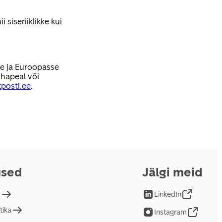
 siseriiklikke kui
se ja Euroopasse
hapeal või
posti.ee
.
used
Jälgi meid
d
LinkedIn
tika
Instagram