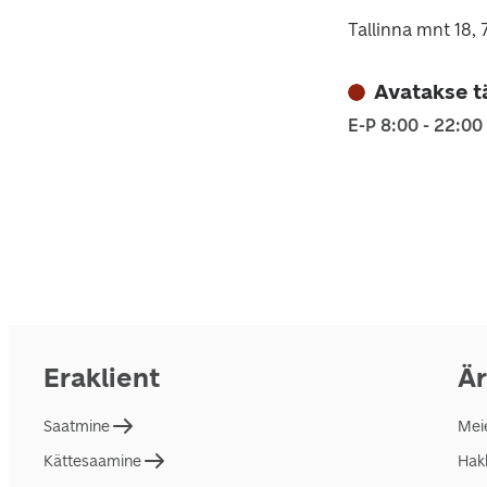
Tallinna mnt 18, 
Avatakse t
E-P 8:00 - 22:00
Eraklient
Är
Saatmine
Mei
Kättesaamine
Hakk