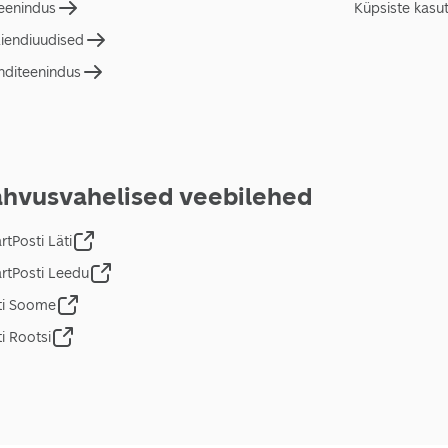
teenindus
Küpsiste kasu
liendiuudised
nditeenindus
hvusvahelised veebilehed
tPosti Läti
rtPosti Leedu
ti Soome
i Rootsi