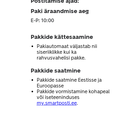
Postitamise ajad
:
Paki äraandmise aeg
E-P: 10:00
Pakkide kättesaamine
Pakiautomaat väljastab nii
siseriiklikke kui ka
rahvusvahelisi pakke.
Pakkide saatmine
Pakkide saatmine Eestisse ja
Euroopasse
Pakkide vormistamine kohapeal
või iseteeninduses
my.smartposti.ee
.