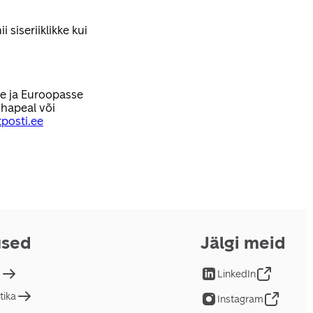
 siseriiklikke kui
se ja Euroopasse
hapeal või
posti.ee
used
Jälgi meid
d
LinkedIn
tika
Instagram