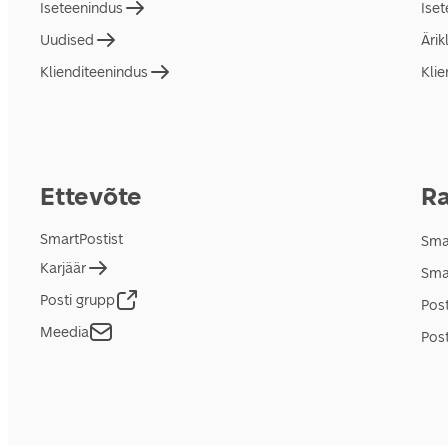
Iseteenindus
Ise
Uudised
Ärik
Klienditeenindus
Klie
Ettevõte
Ra
SmartPostist
Smar
Karjäär
Sma
Posti grupp
Pos
Meedia
Post