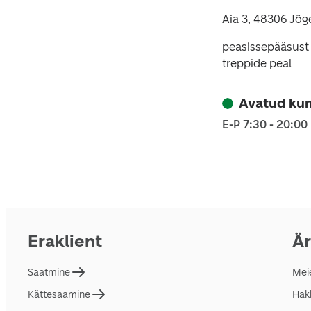
Aia 3, 48306 Jõg
peasissepääsust 
treppide peal
Avatud kun
E-P 7:30 - 20:00
Eraklient
Är
Saatmine
Mei
Kättesaamine
Hakk