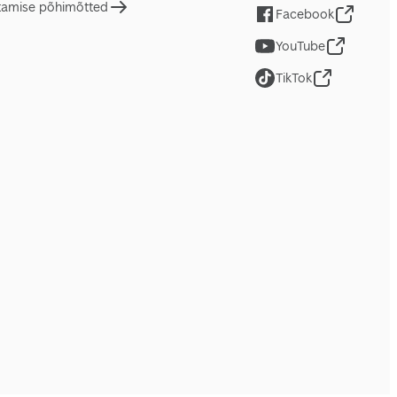
tamise põhimõtted
Facebook
YouTube
TikTok