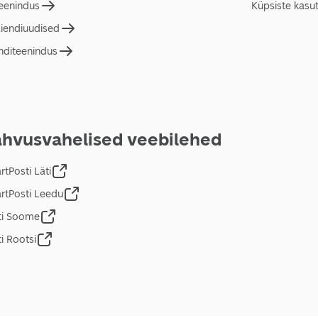
teenindus
Küpsiste kasu
liendiuudised
nditeenindus
hvusvahelised veebilehed
tPosti Läti
rtPosti Leedu
ti Soome
i Rootsi