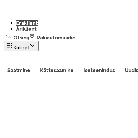
Eraklient
Äriklient
Otsing
Pakiautomaadid
Kiirlingid
Saatmine
Kättesaamine
Iseteenindus
Uudi