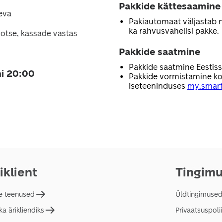
Pakkide kättesaamine
eva
Pakiautomaat väljastab nii
ka rahvusvahelisi pakke.
otse, kassade vastas
Pakkide saatmine
Pakkide saatmine Eestis
i 20:00
Pakkide vormistamine ko
iseteeninduses
my.smart
iklient
Tingim
e teenused
Üldtingimuse
a ärikliendiks
Privaatsuspolii