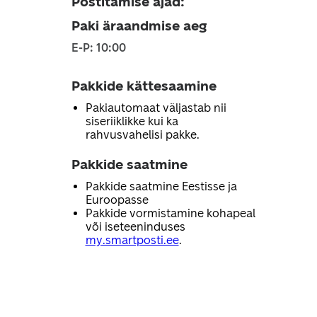
Postitamise ajad
:
Paki äraandmise aeg
E-P: 10:00
Pakkide kättesaamine
Pakiautomaat väljastab nii
siseriiklikke kui ka
rahvusvahelisi pakke.
Pakkide saatmine
Pakkide saatmine Eestisse ja
Euroopasse
Pakkide vormistamine kohapeal
või iseteeninduses
my.smartposti.ee
.