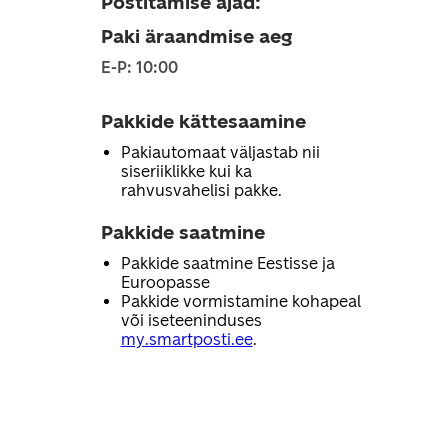
Postitamise ajad
:
Paki äraandmise aeg
E-P: 10:00
Pakkide kättesaamine
Pakiautomaat väljastab nii
siseriiklikke kui ka
rahvusvahelisi pakke.
Pakkide saatmine
Pakkide saatmine Eestisse ja
Euroopasse
Pakkide vormistamine kohapeal
või iseteeninduses
my.smartposti.ee
.