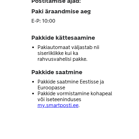
Postitamise ajad
:
Paki äraandmise aeg
E-P: 10:00
Pakkide kättesaamine
Pakiautomaat väljastab nii
siseriiklikke kui ka
rahvusvahelisi pakke.
Pakkide saatmine
Pakkide saatmine Eestisse ja
Euroopasse
Pakkide vormistamine kohapeal
või iseteeninduses
my.smartposti.ee
.