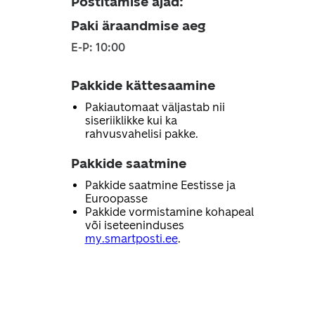
Postitamise ajad
:
Paki äraandmise aeg
E-P: 10:00
Pakkide kättesaamine
Pakiautomaat väljastab nii
siseriiklikke kui ka
rahvusvahelisi pakke.
Pakkide saatmine
Pakkide saatmine Eestisse ja
Euroopasse
Pakkide vormistamine kohapeal
või iseteeninduses
my.smartposti.ee
.