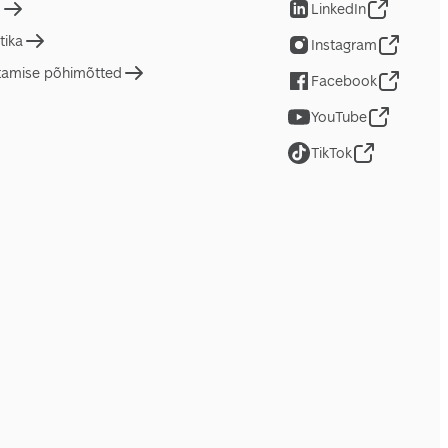
d
LinkedIn
tika
Instagram
tamise põhimõtted
Facebook
YouTube
TikTok