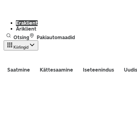
Eraklient
Äriklient
Otsing
Pakiautomaadid
Kiirlingid
Saatmine
Kättesaamine
Iseteenindus
Uudi