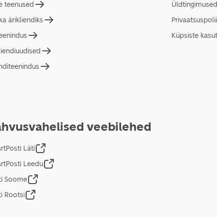
e teenused
Üldtingimuse
a ärikliendiks
Privaatsuspolii
teenindus
Küpsiste kasu
liendiuudised
nditeenindus
hvusvahelised veebilehed
tPosti Läti
rtPosti Leedu
ti Soome
i Rootsi