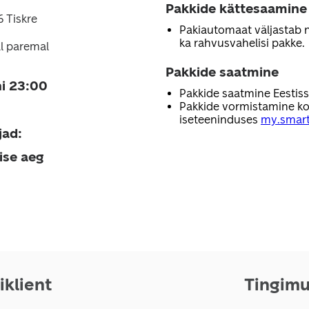
Pakkide kättesaamine
6 Tiskre
Pakiautomaat väljastab nii
ka rahvusvahelisi pakke.
l paremal
Pakkide saatmine
i 23:00
Pakkide saatmine Eestis
Pakkide vormistamine ko
iseteeninduses
my.smart
jad
:
ise aeg
iklient
Tingim