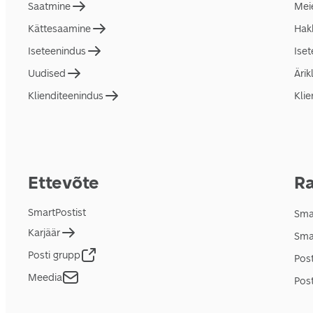
Saatmine
Mei
Kättesaamine
Hakk
Iseteenindus
Ise
Uudised
Ärik
Klienditeenindus
Klie
Ettevõte
Ra
SmartPostist
Smar
Karjäär
Sma
Posti grupp
Pos
Meedia
Post