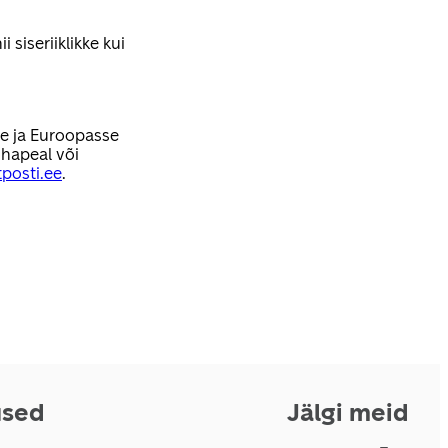
 siseriiklikke kui
se ja Euroopasse
hapeal või
posti.ee
.
used
Jälgi meid