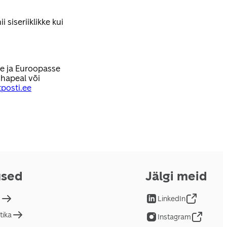
 siseriiklikke kui
se ja Euroopasse
hapeal või
posti.ee
used
Jälgi meid
d
LinkedIn
tika
Instagram