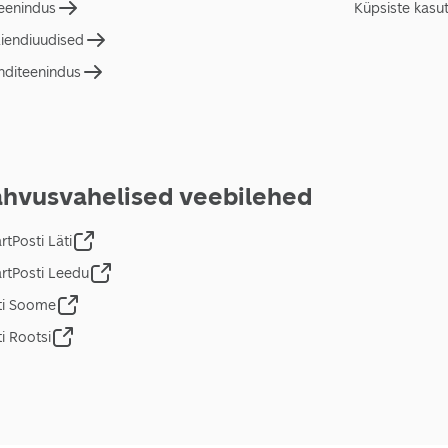
teenindus
Küpsiste kasu
liendiuudised
nditeenindus
hvusvahelised veebilehed
tPosti Läti
rtPosti Leedu
ti Soome
i Rootsi