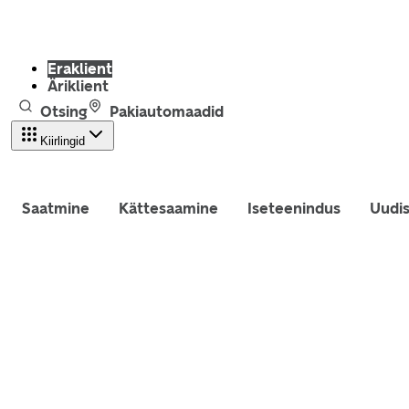
Eraklient
Äriklient
Otsing
Pakiautomaadid
Kiirlingid
Saatmine
Kättesaamine
Iseteenindus
Uudi