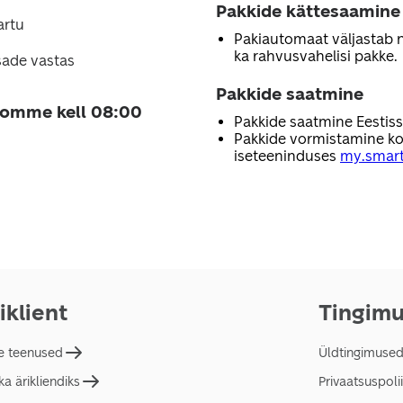
Pakkide kättesaamine
artu
Pakiautomaat väljastab nii
ka rahvusvahelisi pakke.
sade vastas
Pakkide saatmine
homme kell 08:00
Pakkide saatmine Eestis
Pakkide vormistamine ko
iseteeninduses
my.smart
iklient
Tingim
e teenused
Üldtingimuse
a ärikliendiks
Privaatsuspolii