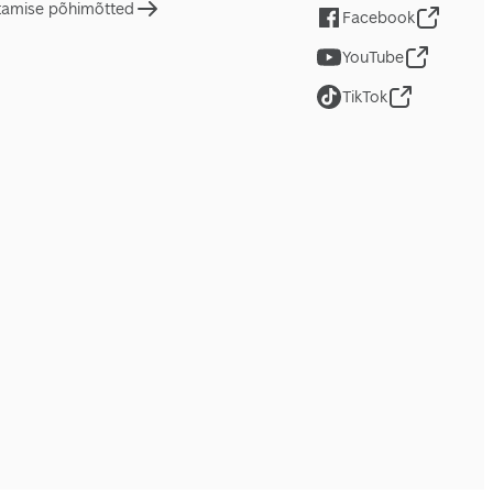
tamise põhimõtted
Facebook
YouTube
TikTok