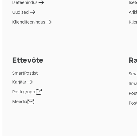
Iseteenindus
Ise
Uudised
Ärik
Klienditeenindus
Klie
Ettevõte
Ra
SmartPostist
Smar
Karjäär
Sma
Posti grupp
Pos
Meedia
Post