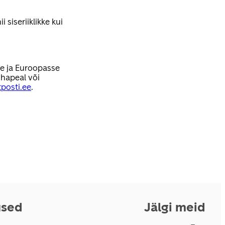
 siseriiklikke kui
se ja Euroopasse
hapeal või
posti.ee
.
used
Jälgi meid