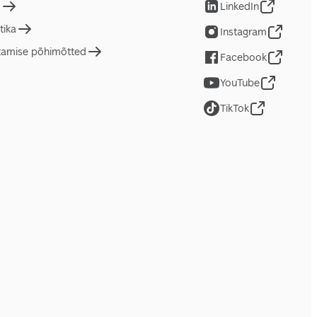
d
LinkedIn
tika
Instagram
tamise põhimõtted
Facebook
YouTube
TikTok