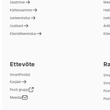
Saatmine
Mei
Kättesaamine
Hakk
Iseteenindus
Ise
Uudised
Ärik
Klienditeenindus
Klie
Ettevõte
Ra
SmartPostist
Smar
Karjäär
Sma
Posti grupp
Pos
Meedia
Post