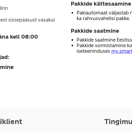
Pakkide kättesaamine
llinn
Pakiautomaat väljastab nii
ka rahvusvahelisi pakke.
est sissepääsust vasakul
Pakkide saatmine
äna kell 08:00
Pakkide saatmine Eestis
Pakkide vormistamine ko
iseteeninduses
my.smart
jad
:
amine
iklient
Tingim