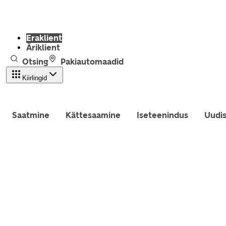
Eraklient
Äriklient
Otsing
Pakiautomaadid
Kiirlingid
Saatmine
Kättesaamine
Iseteenindus
Uudi