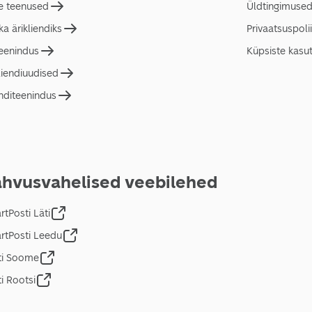
e teenused
Üldtingimuse
a ärikliendiks
Privaatsuspolii
teenindus
Küpsiste kasu
liendiuudised
nditeenindus
hvusvahelised veebilehed
tPosti Läti
rtPosti Leedu
ti Soome
i Rootsi