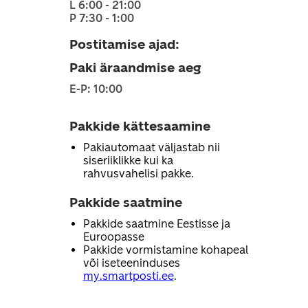
L 6:00 - 21:00
P 7:30 - 1:00
Postitamise ajad
:
Paki äraandmise aeg
E-P: 10:00
Pakkide kättesaamine
Pakiautomaat väljastab nii
siseriiklikke kui ka
rahvusvahelisi pakke.
Pakkide saatmine
Pakkide saatmine Eestisse ja
Euroopasse
Pakkide vormistamine kohapeal
või iseteeninduses
my.smartposti.ee
.