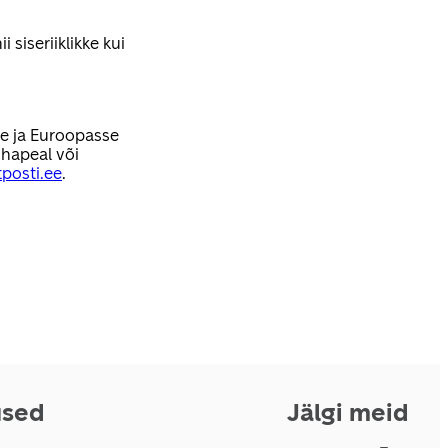
 siseriiklikke kui
se ja Euroopasse
hapeal või
posti.ee
.
used
Jälgi meid