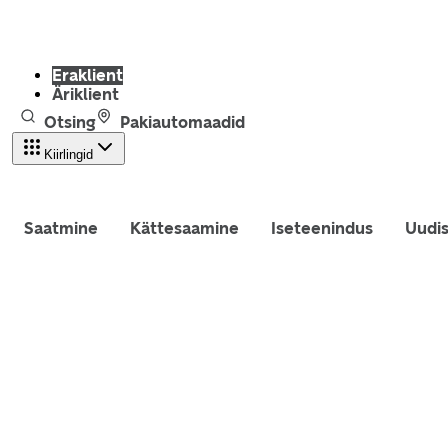
Eraklient
Äriklient
Otsing
Pakiautomaadid
Kiirlingid
Saatmine
Kättesaamine
Iseteenindus
Uudi