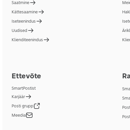
Saatmine
Mei
Kättesaamine
Hakk
Iseteenindus
Ise
Uudised
Ärik
Klienditeenindus
Klie
Ettevõte
Ra
SmartPostist
Smar
Karjäär
Sma
Posti grupp
Pos
Meedia
Post