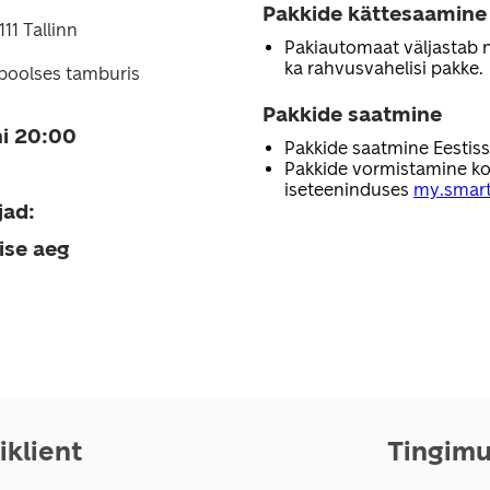
Pakkide kättesaamine
11 Tallinn
Pakiautomaat väljastab nii
ka rahvusvahelisi pakke.
poolses tamburis
Pakkide saatmine
i 20:00
Pakkide saatmine Eestis
Pakkide vormistamine ko
iseteeninduses
my.smart
jad
:
ise aeg
iklient
Tingim