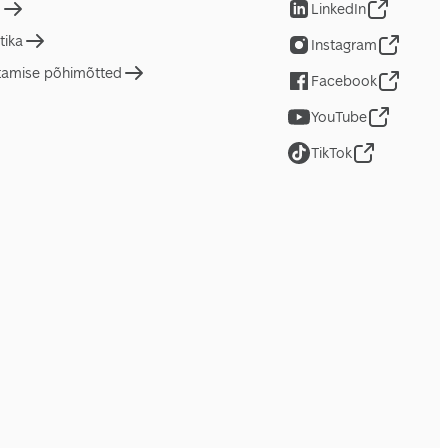
d
LinkedIn
tika
Instagram
tamise põhimõtted
Facebook
YouTube
TikTok