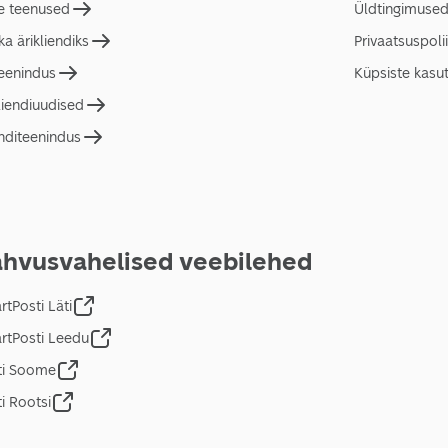
e teenused
Üldtingimuse
a ärikliendiks
Privaatsuspolii
teenindus
Küpsiste kasu
liendiuudised
nditeenindus
hvusvahelised veebilehed
tPosti Läti
rtPosti Leedu
ti Soome
i Rootsi