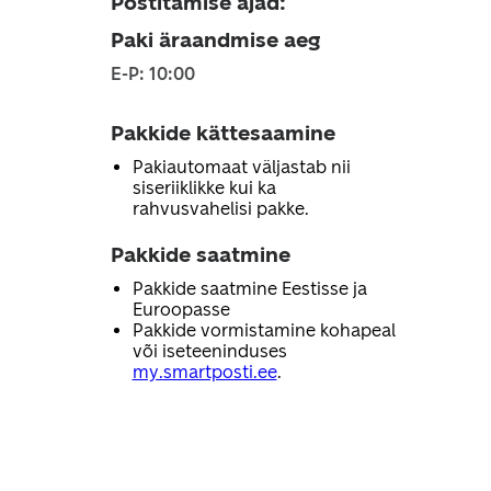
Postitamise ajad
:
Paki äraandmise aeg
E-P: 10:00
Pakkide kättesaamine
Pakiautomaat väljastab nii
siseriiklikke kui ka
rahvusvahelisi pakke.
Pakkide saatmine
Pakkide saatmine Eestisse ja
Euroopasse
Pakkide vormistamine kohapeal
või iseteeninduses
my.smartposti.ee
.