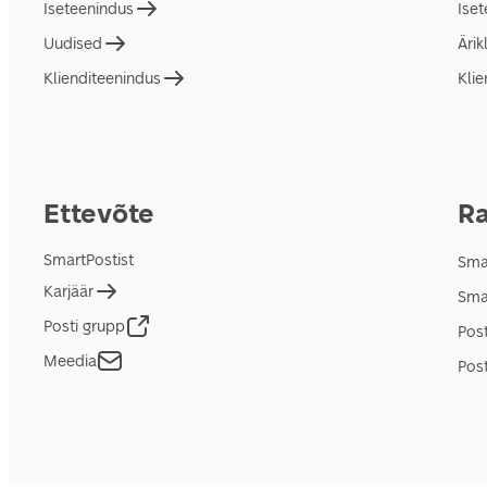
Iseteenindus
Ise
Uudised
Ärik
Klienditeenindus
Klie
Ettevõte
Ra
SmartPostist
Smar
Karjäär
Sma
Posti grupp
Pos
Meedia
Post