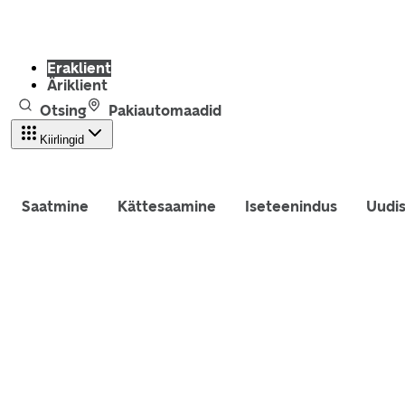
Eraklient
Äriklient
Otsing
Pakiautomaadid
Kiirlingid
Saatmine
Kättesaamine
Iseteenindus
Uudi