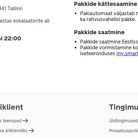
Pakkide kättesaamine
41 Tallinn
Pakiautomaat väljastab nii
ka rahvusvahelisi pakke.
astas eskalaatorite all
Pakkide saatmine
i 22:00
Pakkide saatmine Eestis
Pakkide vormistamine ko
iseteeninduses
my.smart
iklient
Tingim
e teenused
Üldtingimuse
a ärikliendiks
Privaatsuspolii