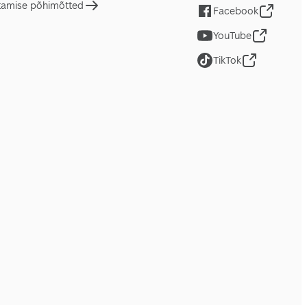
tamise põhimõtted
Facebook
YouTube
TikTok