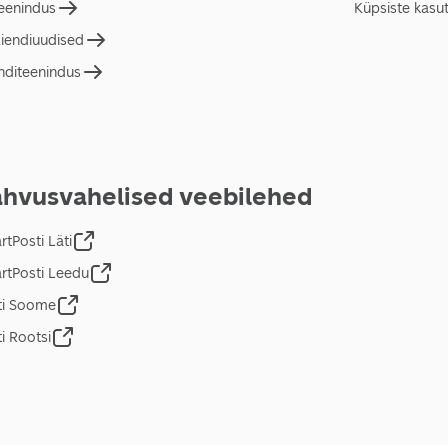
teenindus
Küpsiste kasu
liendiuudised
nditeenindus
hvusvahelised veebilehed
tPosti Läti
rtPosti Leedu
ti Soome
i Rootsi