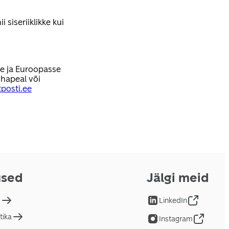
 siseriiklikke kui
se ja Euroopasse
hapeal või
posti.ee
used
Jälgi meid
d
LinkedIn
tika
Instagram