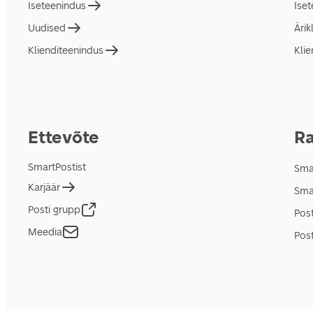
Iseteenindus
Ise
Uudised
Ärik
Klienditeenindus
Klie
Ettevõte
Ra
SmartPostist
Smar
Karjäär
Sma
Posti grupp
Pos
Meedia
Post