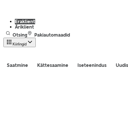
Eraklient
Äriklient
Otsing
Pakiautomaadid
Kiirlingid
Saatmine
Kättesaamine
Iseteenindus
Uudi