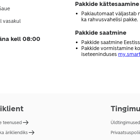
Pakkide kättesaamine
Saue
Pakiautomaat väljastab nii
ka rahvusvahelisi pakke.
l vasakul
Pakkide saatmine
äna kell 08:00
Pakkide saatmine Eestis
Pakkide vormistamine ko
iseteeninduses
my.smart
iklient
Tingim
e teenused
Üldtingimuse
a ärikliendiks
Privaatsuspolii