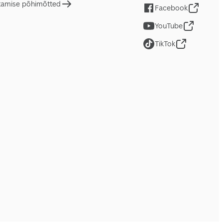
tamise põhimõtted
Facebook
YouTube
TikTok