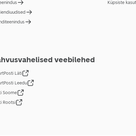
teenindus
Küpsiste kasu
liendiuudised
nditeenindus
hvusvahelised veebilehed
tPosti Läti
rtPosti Leedu
ti Soome
i Rootsi