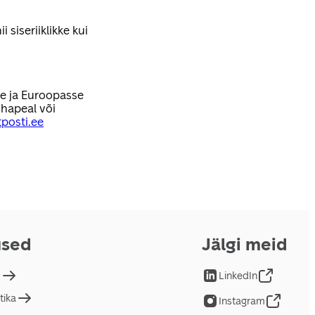
 siseriiklikke kui
se ja Euroopasse
hapeal või
posti.ee
used
Jälgi meid
d
LinkedIn
tika
Instagram