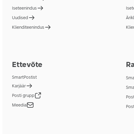
Iseteenindus
Ise
Uudised
Ärik
Klienditeenindus
Klie
Ettevõte
Ra
SmartPostist
Smar
Karjäär
Sma
Posti grupp
Pos
Meedia
Post