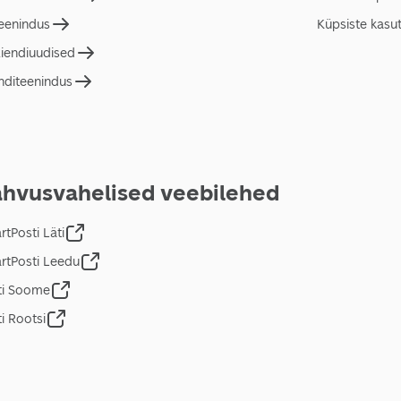
teenindus
Küpsiste kasu
liendiuudised
nditeenindus
hvusvahelised veebilehed
tPosti Läti
rtPosti Leedu
ti Soome
i Rootsi