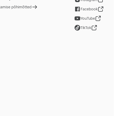
tamise põhimõtted
Facebook
YouTube
TikTok