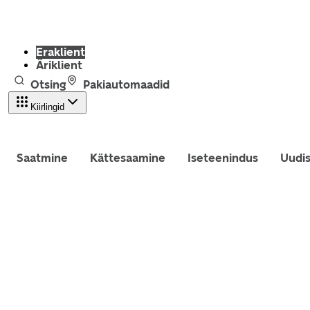
Eraklient
Äriklient
Otsing
Pakiautomaadid
Kiirlingid
Saatmine
Kättesaamine
Iseteenindus
Uudi