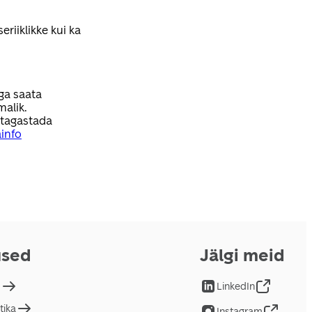
eriiklikke kui ka
ga saata
malik.
 tagastada
ainfo
used
Jälgi meid
d
LinkedIn
tika
Instagram