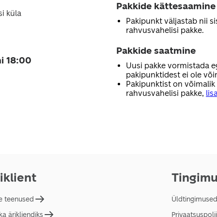
Pakkide kättesaamine
i küla
Pakipunkt väljastab nii sis
rahvusvahelisi pakke.
Pakkide saatmine
i 18:00
Uusi pakke vormistada e
pakipunktidest ei ole või
Pakipunktist on võimalik
rahvusvahelisi pakke,
lis
iklient
Tingim
e teenused
Üldtingimuse
a ärikliendiks
Privaatsuspolii